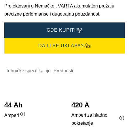
Projektovani u Nemačkoj, VARTA akumulatori pružaju
precizne performanse i dugotrajnu pouzdanost.​
GDE KUPITI
DA LI SE UKLAPA?
Tehničke specifikacije
Prednosti
44 Ah
420 A
Amperi za hladno
Amperi
Opis
pokretanje
Opi
alata