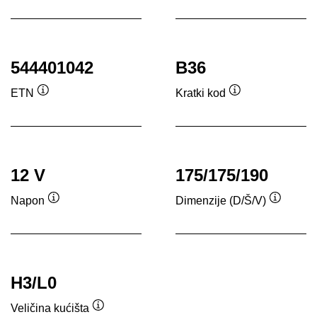
ala
544401042
B36
ETN
Kratki kod
Opis
Opis
alata
alata
12 V
175/175/190
Napon
Dimenzije (D/Š/V)
Opis
Opis
alata
alata
H3/L0
Veličina kućišta