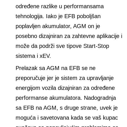
određene razlike u performansama
tehnologija. Iako je EFB poboljšan
poplavljen akumulator, AGM on je
posebno dizajniran za zahtevne aplikacije i
može da podrži sve tipove Start-Stop
sistema i xEV.
Prelazak sa AGM na EFB se ne
preporučuje jer je sistem za upravljanje
energijom vozila dizajniran za određene
performanse akumulatora. Nadogradnja
sa EFB na AGM, s druge strane, uvek je
moguća i savetovana kada se vaš kupac