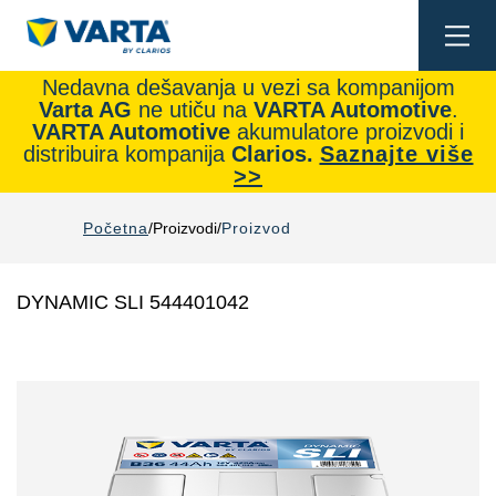
Togg
navi
Nedavna dešavanja u vezi sa kompanijom
Varta AG
ne utiču na
VARTA Automotive
.
VARTA Automotive
akumulatore proizvodi i
distribuira kompanija
Clarios.
Saznajte više
>>
Početna
Proizvodi
Proizvod
DYNAMIC SLI 544401042