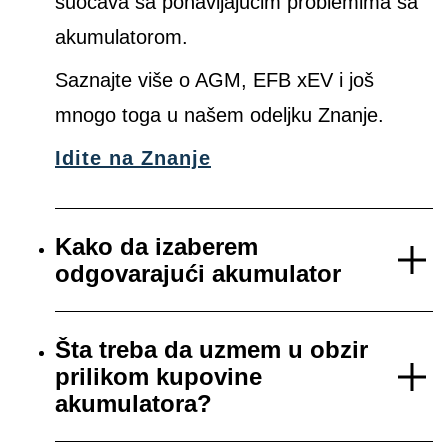
suočava sa ponavljajućim problemima sa
akumulatorom.
Saznajte više o AGM, EFB xEV i još
mnogo toga u našem odeljku Znanje.
Idite na Znanje
Kako da izaberem
odgovarajući akumulator
Šta treba da uzmem u obzir
prilikom kupovine
akumulatora?