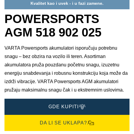
Kvalitet kao i uvek - i u fazi zamene.
POWERSPORTS
AGM 518 902 025
VARTA Powersports akumulatori isporučuju potrebnu
snagu – bez obzira na vozilo ili teren. Asortiman
akumulatora pruža pouzdanu početnu snagu, izuzetnu
energiju snabdevanja i robusnu konstrukciju koja može da
izdrži vibracije. VARTA Powersports AGM akumulatori
pružaju maksimalnu snagu čak i u ekstremnim uslovima.
GDE KUPITI
DA LI SE UKLAPA?