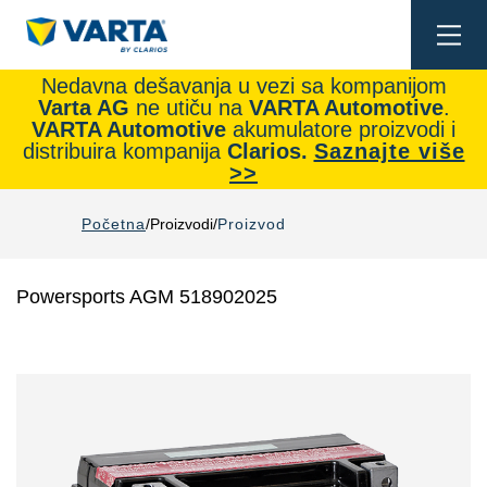
Togg
navi
Nedavna dešavanja u vezi sa kompanijom
Varta AG
ne utiču na
VARTA Automotive
.
VARTA Automotive
akumulatore proizvodi i
distribuira kompanija
Clarios.
Saznajte više
>>
Početna
Proizvodi
Proizvod
Powersports AGM 518902025