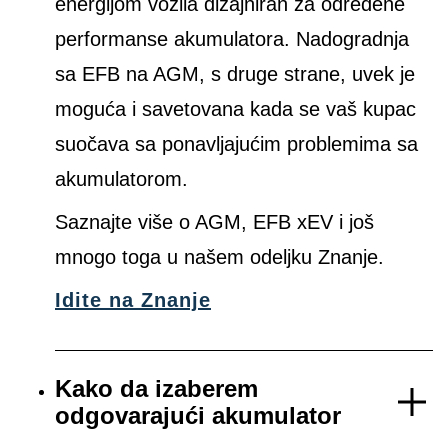
energijom vozila dizajniran za određene
performanse akumulatora. Nadogradnja
sa EFB na AGM, s druge strane, uvek je
moguća i savetovana kada se vaš kupac
suočava sa ponavljajućim problemima sa
akumulatorom.
Saznajte više o AGM, EFB xEV i još
mnogo toga u našem odeljku Znanje.
Idite na Znanje
Kako da izaberem
odgovarajući akumulator