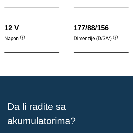
alata
12 V
177/88/156
Napon
Dimenzije (D/Š/V)
Opis
Opis
alata
alata
Da li radite sa
akumulatorima?