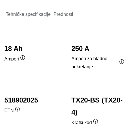
Tehničke specifikacije
Prednosti
18 Ah
250 A
Amperi za hladno
Amperi
Opis
pokretanje
Opi
alata
ala
518902025
TX20-BS (TX20-
ETN
4)
Opis
alata
Kratki kod
Opis