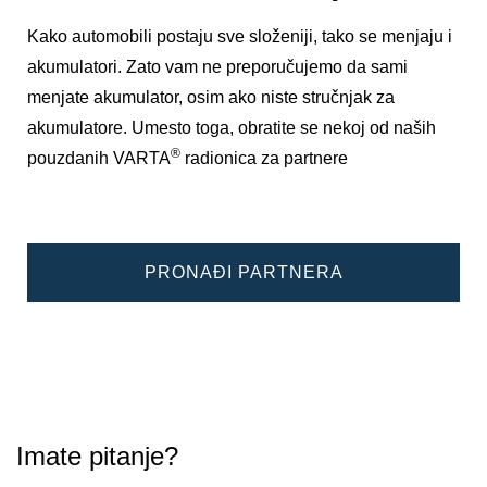
Kako automobili postaju sve složeniji, tako se menjaju i
akumulatori. Zato vam ne preporučujemo da sami
menjate akumulator, osim ako niste stručnjak za
akumulatore. Umesto toga, obratite se nekoj od naših
®
pouzdanih VARTA
radionica za partnere
PRONAĐI PARTNERA
Imate pitanje?