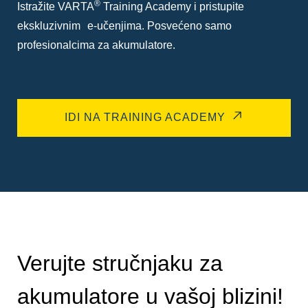
®
Istražite VARTA
Training Academy i pristupite
ekskluzivnim e-učenjima. Posvećeno samo
profesionalcima za akumulatore.
IDI NA TRAINING ACADEMY
Verujte stručnjaku za
akumulatore u vašoj blizini!