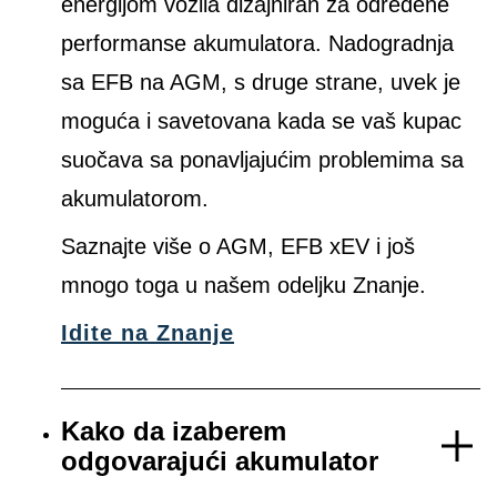
energijom vozila dizajniran za određene
performanse akumulatora. Nadogradnja
sa EFB na AGM, s druge strane, uvek je
moguća i savetovana kada se vaš kupac
suočava sa ponavljajućim problemima sa
akumulatorom.
Saznajte više o AGM, EFB xEV i još
mnogo toga u našem odeljku Znanje.
Idite na Znanje
Kako da izaberem
odgovarajući akumulator