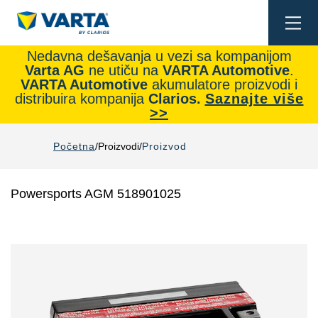
Togg
navi
Nedavna dešavanja u vezi sa kompanijom
Varta AG
ne utiču na
VARTA Automotive
.
VARTA Automotive
akumulatore proizvodi i
distribuira kompanija
Clarios.
Saznajte više
>>
Početna
Proizvodi
Proizvod
Powersports AGM 518901025