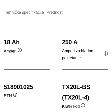
Tehničke specifikacije
Prednosti
18 Ah
250 A
Amperi za hladno
Amperi
Opis
pokretanje
Opi
alata
ala
518901025
TX20L-BS
ETN
(TX20L-4)
Opis
alata
Kratki kod
Opis