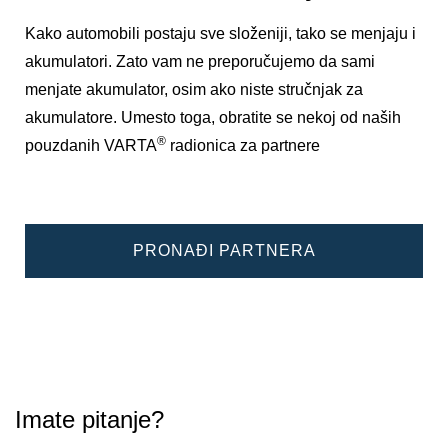
Kako automobili postaju sve složeniji, tako se menjaju i
akumulatori. Zato vam ne preporučujemo da sami
menjate akumulator, osim ako niste stručnjak za
akumulatore. Umesto toga, obratite se nekoj od naših
®
pouzdanih VARTA
radionica za partnere
PRONAĐI PARTNERA
Imate pitanje?