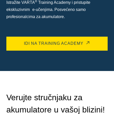
®
Istražite VARTA
Training Academy i pristupite
ekskluzivnim e-učenjima. Posvećeno samo
profesionalcima za akumulatore.
IDI NA TRAINING ACADEMY
Verujte stručnjaku za
akumulatore u vašoj blizini!