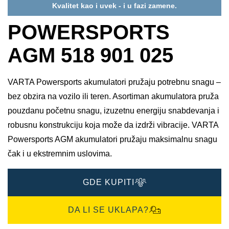
Kvalitet kao i uvek - i u fazi zamene.
POWERSPORTS
AGM 518 901 025
VARTA Powersports akumulatori pružaju potrebnu snagu –
bez obzira na vozilo ili teren. Asortiman akumulatora pruža
pouzdanu početnu snagu, izuzetnu energiju snabdevanja i
robusnu konstrukciju koja može da izdrži vibracije. VARTA
Powersports AGM akumulatori pružaju maksimalnu snagu
čak i u ekstremnim uslovima.
GDE KUPITI
DA LI SE UKLAPA?