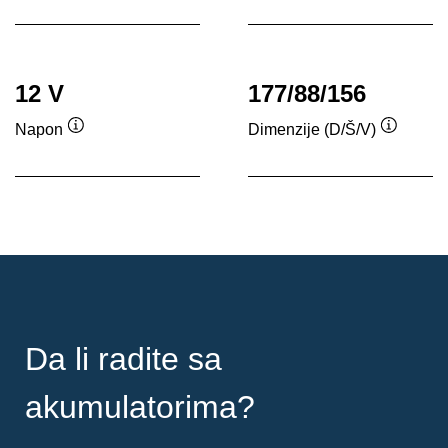
alata
12 V
177/88/156
Napon
Dimenzije (D/Š/V)
Opis
Opis
alata
alata
Da li radite sa
akumulatorima?