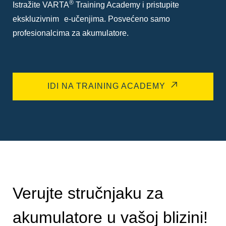
®
Istražite VARTA
Training Academy i pristupite
ekskluzivnim e-učenjima. Posvećeno samo
profesionalcima za akumulatore.
IDI NA TRAINING ACADEMY
Verujte stručnjaku za
akumulatore u vašoj blizini!