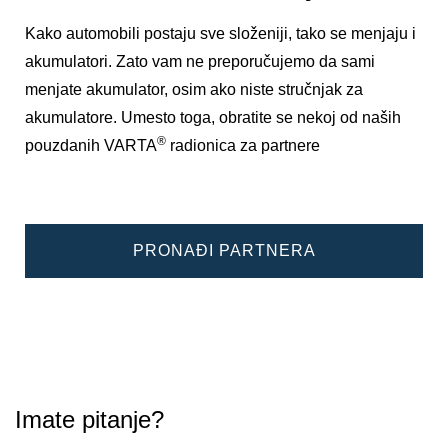
Kako automobili postaju sve složeniji, tako se menjaju i
akumulatori. Zato vam ne preporučujemo da sami
menjate akumulator, osim ako niste stručnjak za
akumulatore. Umesto toga, obratite se nekoj od naših
®
pouzdanih VARTA
radionica za partnere
PRONAĐI PARTNERA
Imate pitanje?