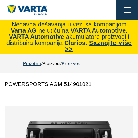
Togg
navi
Nedavna dešavanja u vezi sa kompanijom
Varta AG
ne utiču na
VARTA Automotive
.
VARTA Automotive
akumulatore proizvodi i
distribuira kompanija
Clarios.
Saznajte više
>>
Početna
Proizvodi
Proizvod
POWERSPORTS AGM 514901021