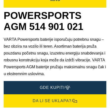
POWERSPORTS
AGM 514 901 021
VARTA Powersports baterije isporučuju potrebnu snagu –
bez obzira na vozilo ili teren. Asortiman baterija pruža
pouzdanu početnu snagu, izuzetnu energiju snabdevanja i
robusnu konstrukciju koja može da izdrži vibracije. VARTA
Powersports AGM baterije pružaju maksimalnu snagu čak i
u ekstremnim uslovima.
GDE KUPITI
DA LI SE UKLAPA?