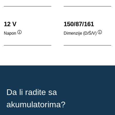
alata
12 V
150/87/161
Napon
Dimenzije (D/Š/V)
Opis
Opis
alata
alata
Da li radite sa
akumulatorima?