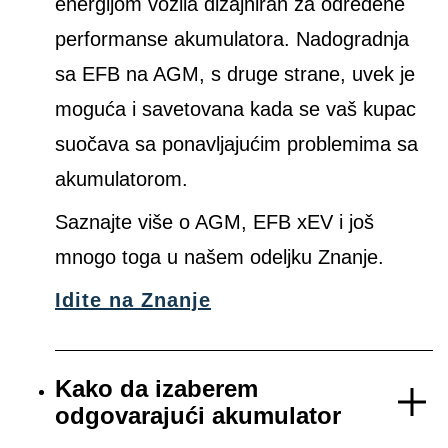
energijom vozila dizajniran za određene
performanse akumulatora. Nadogradnja
sa EFB na AGM, s druge strane, uvek je
moguća i savetovana kada se vaš kupac
suočava sa ponavljajućim problemima sa
akumulatorom.
Saznajte više o AGM, EFB xEV i još
mnogo toga u našem odeljku Znanje.
Idite na Znanje
Kako da izaberem
odgovarajući akumulator