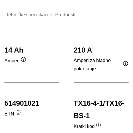
Tehničke specifikacije
Prednosti
14 Ah
210 A
Amperi za hladno
Amperi
Opis
pokretanje
Opi
alata
ala
514901021
TX16-4-1/TX16-
ETN
BS-1
Opis
alata
Kratki kod
Opis