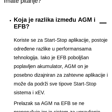
Imate pitanje?
Koja je razlika između AGM i
EFB?
Koriste se za Start-Stop aplikacije, postoje
određene razlike u performansama
tehnologija. Iako je EFB poboljšan
poplavljen akumulator, AGM on je
posebno dizajniran za zahtevne aplikacije i
može da podrži sve tipove Start-Stop
sistema i xEV.
Prelazak sa AGM na EFB se ne