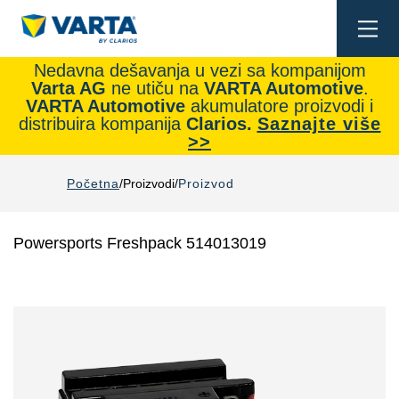
Togg
navi
Nedavna dešavanja u vezi sa kompanijom
Varta AG
ne utiču na
VARTA Automotive
.
VARTA Automotive
akumulatore proizvodi i
distribuira kompanija
Clarios.
Saznajte više
>>
Početna
Proizvodi
Proizvod
Powersports Freshpack 514013019