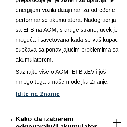
preporučuje jer je sistem za upravljanje
energijom vozila dizajniran za određene
performanse akumulatora. Nadogradnja
sa EFB na AGM, s druge strane, uvek je
moguća i savetovana kada se vaš kupac
suočava sa ponavljajućim problemima sa
akumulatorom.
Saznajte više o AGM, EFB xEV i još
mnogo toga u našem odeljku Znanje.
Idite na Znanje
Kako da izaberem
odgovarajući akumulator