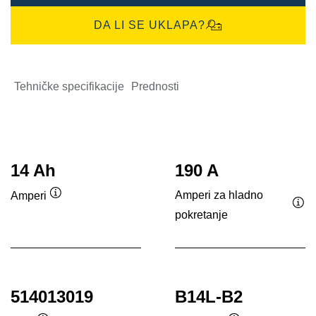
DA LI SE UKLAPA?
Tehničke specifikacije
Prednosti
14 Ah
190 A
Amperi za hladno
Amperi
Opis
pokretanje
Opi
alata
ala
514013019
B14L-B2