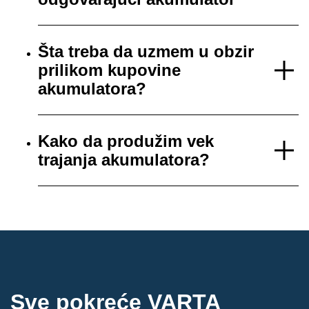
Šta treba da uzmem u obzir
prilikom kupovine
akumulatora?
Kako da produžim vek
trajanja akumulatora?
Sve pokreće VARTA