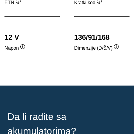
ETN
Kratki kod
Opis
Opis
alata
alata
12 V
136/91/168
Napon
Dimenzije (D/Š/V)
Opis
Opis
alata
alata
Da li radite sa
akumulatorima?