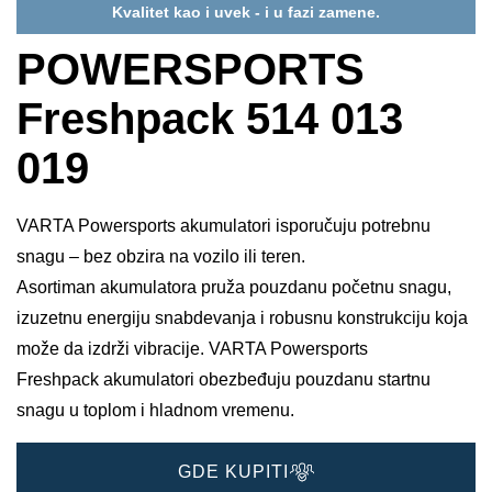
Kvalitet kao i uvek - i u fazi zamene.
POWERSPORTS
Freshpack 514 013
019
VARTA Powersports akumulatori isporučuju potrebnu
snagu – bez obzira na vozilo ili teren.
Asortiman akumulatora pruža pouzdanu početnu snagu,
izuzetnu energiju snabdevanja i robusnu konstrukciju koja
može da izdrži vibracije. VARTA Powersports
Freshpack akumulatori obezbeđuju pouzdanu startnu
snagu u toplom i hladnom vremenu.
GDE KUPITI