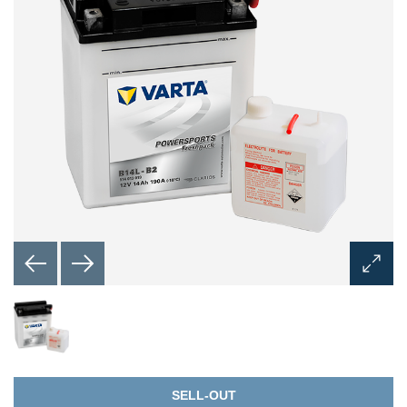
Otvorit
dijalog
za
slike
SELL-OUT