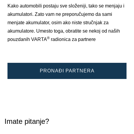
Kako automobili postaju sve složeniji, tako se menjaju i
akumulatori. Zato vam ne preporučujemo da sami
menjate akumulator, osim ako niste stručnjak za
akumulatore. Umesto toga, obratite se nekoj od naših
®
pouzdanih VARTA
radionica za partnere
PRONAĐI PARTNERA
Imate pitanje?