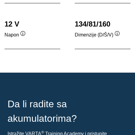
12 V
134/81/160
Napon
Dimenzije (D/Š/V)
Opis
Opis
alata
alata
Da li radite sa
akumulatorima?
®
Istražite VARTA
Training Academy i pristupite