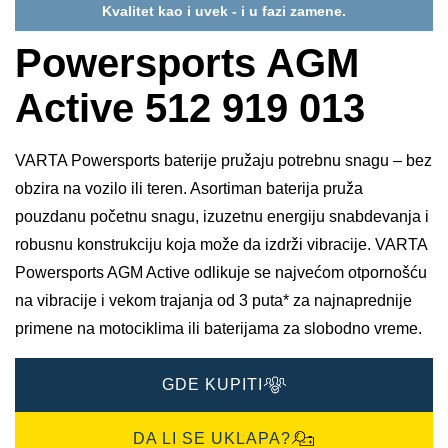
Kvalitet kao i uvek - i u fazi zamene.
Powersports AGM
Active 512 919 013
VARTA Powersports baterije pružaju potrebnu snagu – bez
obzira na vozilo ili teren. Asortiman baterija pruža
pouzdanu početnu snagu, izuzetnu energiju snabdevanja i
robusnu konstrukciju koja može da izdrži vibracije. VARTA
Powersports AGM Active odlikuje se najvećom otpornošću
na vibracije i vekom trajanja od 3 puta* za najnaprednije
primene na motociklima ili baterijama za slobodno vreme.
GDE KUPITI
DA LI SE UKLAPA?