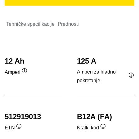
Tehničke specifikacije
Prednosti
12 Ah
125 A
Amperi za hladno
Amperi
Opis
pokretanje
Opi
alata
ala
512919013
B12A (FA)
ETN
Kratki kod
Opis
Opis
alata
alata