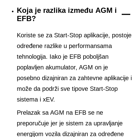
Koja je razlika između AGM i
EFB?
Koriste se za Start-Stop aplikacije, postoje
određene razlike u performansama
tehnologija. Iako je EFB poboljšan
poplavljen akumulator, AGM on je
posebno dizajniran za zahtevne aplikacije i
može da podrži sve tipove Start-Stop
sistema i xEV.
Prelazak sa AGM na EFB se ne
preporučuje jer je sistem za upravljanje
energijom vozila dizajniran za određene