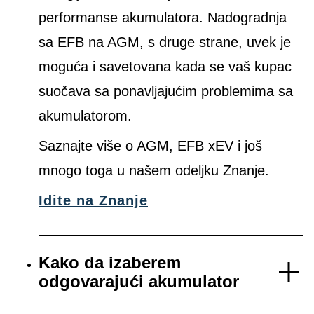
performanse akumulatora. Nadogradnja
sa EFB na AGM, s druge strane, uvek je
moguća i savetovana kada se vaš kupac
suočava sa ponavljajućim problemima sa
akumulatorom.
Saznajte više o AGM, EFB xEV i još
mnogo toga u našem odeljku Znanje.
Idite na Znanje
Kako da izaberem
odgovarajući akumulator