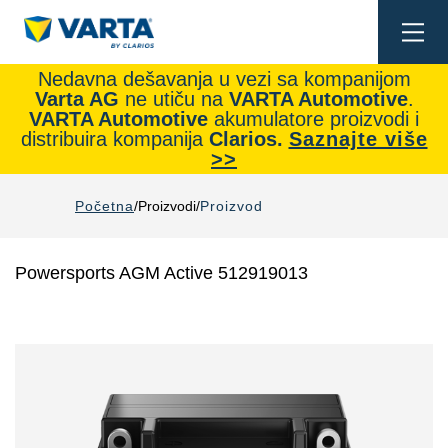
Togg
navi
Nedavna dešavanja u vezi sa kompanijom
Varta AG
ne utiču na
VARTA Automotive
.
VARTA Automotive
akumulatore proizvodi i
distribuira kompanija
Clarios.
Saznajte više
>>
Početna
Proizvodi
Proizvod
Powersports AGM Active 512919013