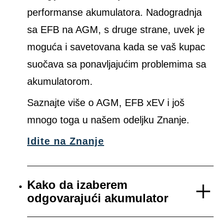
performanse akumulatora. Nadogradnja
sa EFB na AGM, s druge strane, uvek je
moguća i savetovana kada se vaš kupac
suočava sa ponavljajućim problemima sa
akumulatorom.
Saznajte više o AGM, EFB xEV i još
mnogo toga u našem odeljku Znanje.
Idite na Znanje
Kako da izaberem
odgovarajući akumulator