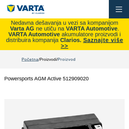
Togg
navi
Nedavna dešavanja u vezi sa kompanijom
Varta AG
ne utiču na
VARTA Automotive
.
VARTA Automotive
akumulatore proizvodi i
distribuira kompanija
Clarios.
Saznajte više
>>
Početna
Proizvodi
Proizvod
Powersports AGM Active 512909020