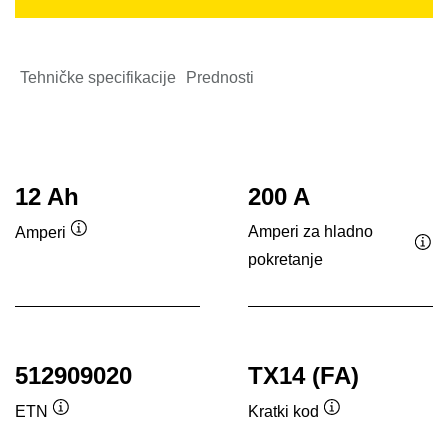
Tehničke specifikacije
Prednosti
12 Ah
200 A
Amperi za hladno
Amperi
Opis
pokretanje
Opi
alata
ala
512909020
TX14 (FA)
ETN
Kratki kod
Opis
Opis
alata
alata