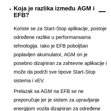
Koja je razlika između AGM i
EFB?
Koriste se za Start-Stop aplikacije, postoje
određene razlike u performansama
tehnologija. Iako je EFB poboljšan
poplavljen akumulator, AGM on je
posebno dizajniran za zahtevne aplikacije i
može da podrži sve tipove Start-Stop
sistema i xEV.
Prelazak sa AGM na EFB se ne
preporučuje jer je sistem za upravljanje
energijom vozila dizajniran za određene