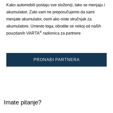
Kako automobili postaju sve složeniji, tako se menjaju i
akumulatori. Zato vam ne preporučujemo da sami
menjate akumulator, osim ako niste stručnjak za
akumulatore. Umesto toga, obratite se nekoj od naših
®
pouzdanih VARTA
radionica za partnere
PRONAĐI PARTNERA
Imate pitanje?