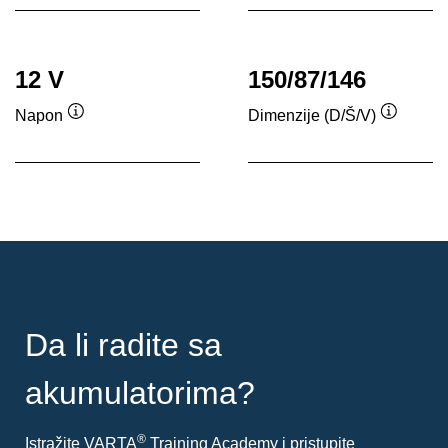
12 V
150/87/146
Napon
Dimenzije (D/Š/V)
Opis
Opis
alata
alata
Da li radite sa
akumulatorima?
®
Istražite VARTA
Training Academy i pristupite