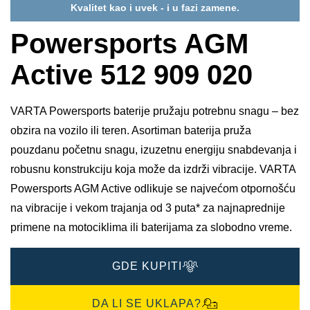
Kvalitet kao i uvek - i u fazi zamene.
Powersports AGM
Active 512 909 020
VARTA Powersports baterije pružaju potrebnu snagu – bez
obzira na vozilo ili teren. Asortiman baterija pruža
pouzdanu početnu snagu, izuzetnu energiju snabdevanja i
robusnu konstrukciju koja može da izdrži vibracije. VARTA
Powersports AGM Active odlikuje se najvećom otpornošću
na vibracije i vekom trajanja od 3 puta* za najnaprednije
primene na motociklima ili baterijama za slobodno vreme.
GDE KUPITI
DA LI SE UKLAPA?