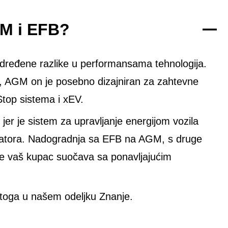
GM i EFB?
 određene razlike u performansama tehnologija.
r, AGM on je posebno dizajniran za zahtevne
Stop sistema i xEV.
r je sistem za upravljanje energijom vozila
latora. Nadogradnja sa EFB na AGM, s druge
se vaš kupac suočava sa ponavljajućim
toga u našem odeljku Znanje.