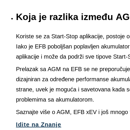
Koja je razlika između A
Koriste se za Start-Stop aplikacije, postoje
Iako je EFB poboljšan poplavljen akumulato
aplikacije i može da podrži sve tipove Start-
Prelazak sa AGM na EFB se ne preporučuje je
dizajniran za određene performanse akumu
strane, uvek je moguća i savetovana kada 
problemima sa akumulatorom.
Saznajte više o AGM, EFB xEV i još mnogo 
Idite na Znanje