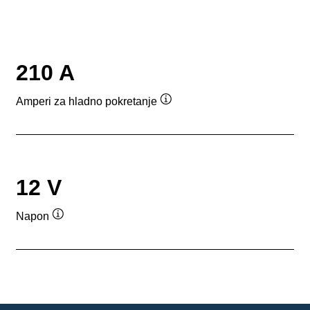
210 A
Amperi za hladno pokretanje
Opis
alata
12 V
Napon
Opis
alata