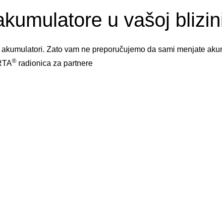
akumulatore u vašoj blizini
 i akumulatori. Zato vam ne preporučujemo da sami menjate akum
®
ARTA
radionica za partnere