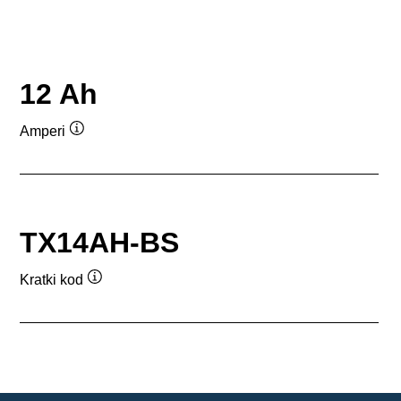
12 Ah
Amperi
Opis
alata
TX14AH-BS
Kratki kod
Opis
alata