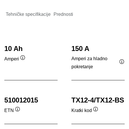
Tehničke specifikacije
Prednosti
10 Ah
150 A
Amperi za hladno
Amperi
Opis
pokretanje
Opi
alata
ala
510012015
TX12-4/TX12-BS
ETN
Kratki kod
Opis
Opis
alata
alata