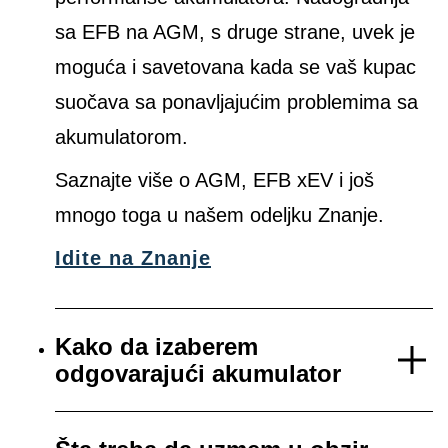
sa EFB na AGM, s druge strane, uvek je
moguća i savetovana kada se vaš kupac
suočava sa ponavljajućim problemima sa
akumulatorom.
Saznajte više o AGM, EFB xEV i još
mnogo toga u našem odeljku Znanje.
Idite na Znanje
Kako da izaberem
odgovarajući akumulator