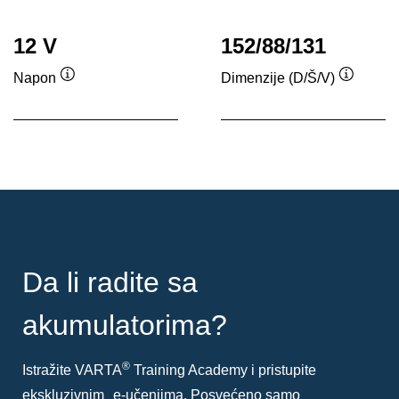
12 V
152/88/131
Napon
Dimenzije (D/Š/V)
Opis
Opis
alata
alata
Da li radite sa
akumulatorima?
®
Istražite VARTA
Training Academy i pristupite
ekskluzivnim e-učenjima. Posvećeno samo