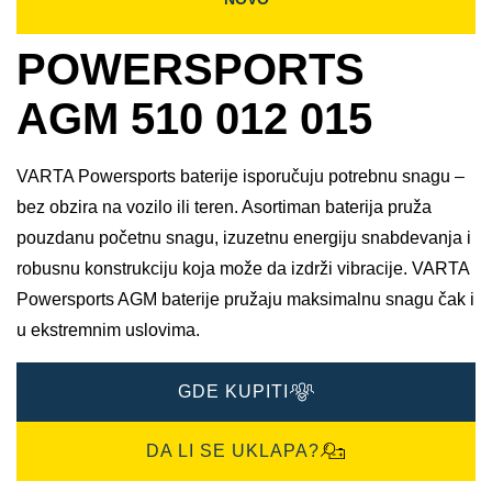
POWERSPORTS
AGM 510 012 015
VARTA Powersports baterije isporučuju potrebnu snagu –
bez obzira na vozilo ili teren. Asortiman baterija pruža
pouzdanu početnu snagu, izuzetnu energiju snabdevanja i
robusnu konstrukciju koja može da izdrži vibracije. VARTA
Powersports AGM baterije pružaju maksimalnu snagu čak i
u ekstremnim uslovima.
GDE KUPITI
DA LI SE UKLAPA?