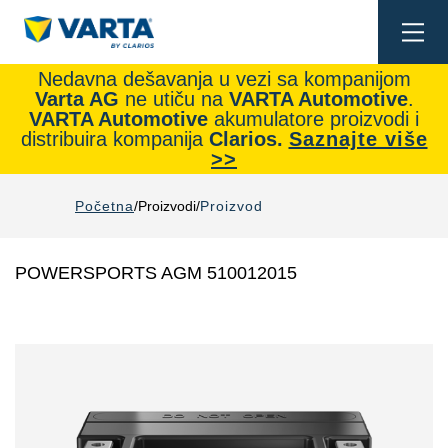
Togg
navi
Nedavna dešavanja u vezi sa kompanijom
Varta AG
ne utiču na
VARTA Automotive
.
VARTA Automotive
akumulatore proizvodi i
distribuira kompanija
Clarios.
Saznajte više
>>
Početna
Proizvodi
Proizvod
POWERSPORTS AGM 510012015