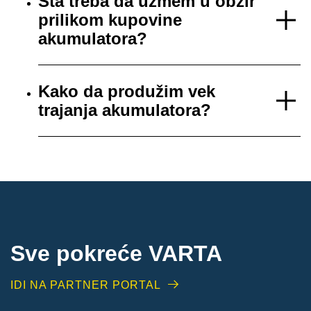
Šta treba da uzmem u obzir
prilikom kupovine
akumulatora?
Kako da produžim vek
trajanja akumulatora?
Sve pokreće VARTA
IDI NA PARTNER PORTAL