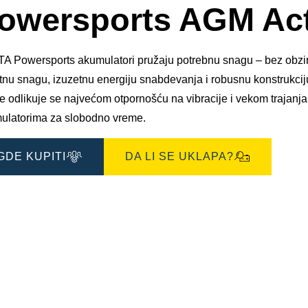
owersports AGM Act
A Powersports akumulatori pružaju potrebnu snagu – bez obzira 
tnu snagu, izuzetnu energiju snabdevanja i robusnu konstrukci
e odlikuje se najvećom otpornošću na vibracije i vekom trajanja
ulatorima za slobodno vreme.
GDE KUPITI
DA LI SE UKLAPA?