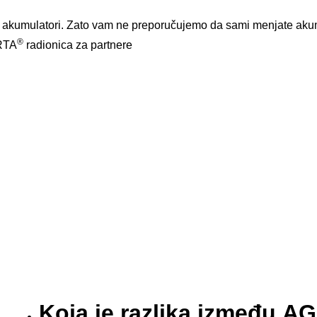
 i akumulatori. Zato vam ne preporučujemo da sami menjate akum
®
ARTA
radionica za partnere
Koja je razlika između A