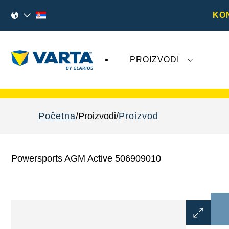
KO
PROIZVODI
Nedavna dešavanja u vezi sa kompanijom
V
Početna
Proizvodi
Proizvod
Powersports AGM Active 506909010
Otvorite
dijalog