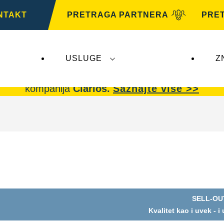
NTAKT
PRETRAGA PARTNERA
PRE
USLUGE
Z
arta AG
ne utiču na
VARTA Automotive
.
VARTA A
kompanija
Clarios.
Saznajte više >>
SELL-OU
Kvalitet kao i uvek - i