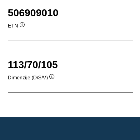
506909010
ETN
Opis
alata
113/70/105
Dimenzije (D/Š/V)
Opis
alata