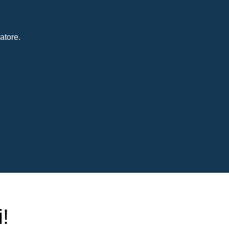
atore.
!