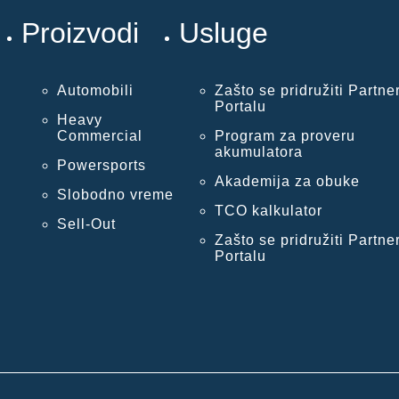
Proizvodi
Usluge
Automobili
Zašto se pridružiti Partne
Portalu
Heavy
Commercial
Program za proveru
akumulatora
Powersports
Akademija za obuke
Slobodno vreme
TCO kalkulator
Sell-Out
Zašto se pridružiti Partne
Portalu