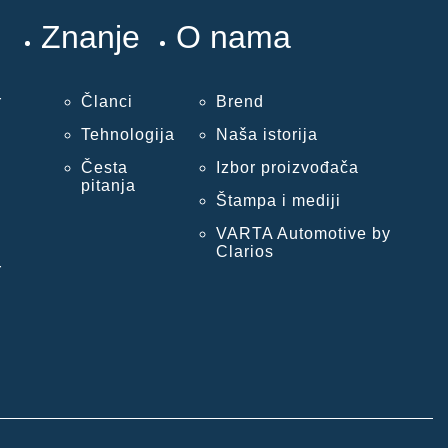
Znanje
O nama
r
Članci
Brend
Tehnologija
Naša istorija
Česta
Izbor proizvođača
pitanja
Štampa i mediji
VARTA Automotive by
Clarios
r