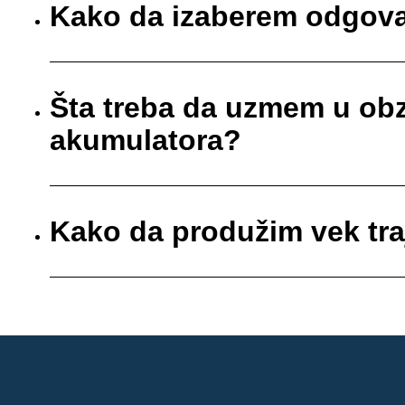
Kako da izaberem odgova
Šta treba da uzmem u obz
akumulatora?
Kako da produžim vek tr