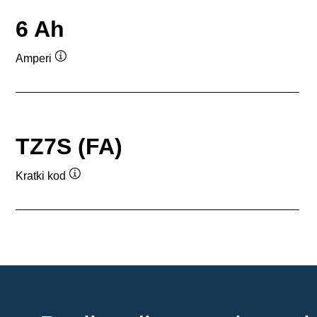
6 Ah
Amperi
Opis
alata
TZ7S (FA)
Kratki kod
Opis
alata