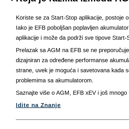
Koriste se za Start-Stop aplikacije, postoje
Iako je EFB poboljšan poplavljen akumulato
aplikacije i može da podrži sve tipove Start-
Prelazak sa AGM na EFB se ne preporučuje je
dizajniran za određene performanse akumu
strane, uvek je moguća i savetovana kada 
problemima sa akumulatorom.
Saznajte više o AGM, EFB xEV i još mnogo 
Idite na Znanje