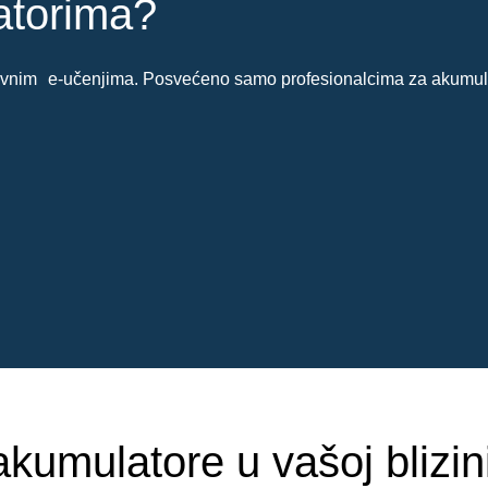
latorima?
zivnim e-učenjima. Posvećeno samo profesionalcima za akumul
akumulatore u vašoj blizini