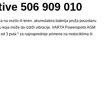
ive 506 909 010
na vozilo ili teren. akumulatora baterija pruža pouzdanu
ju koja može da izdrži vibracije. VARTA Powersports AGM
 od 3 puta * za najnaprednije primene na motociklima ili