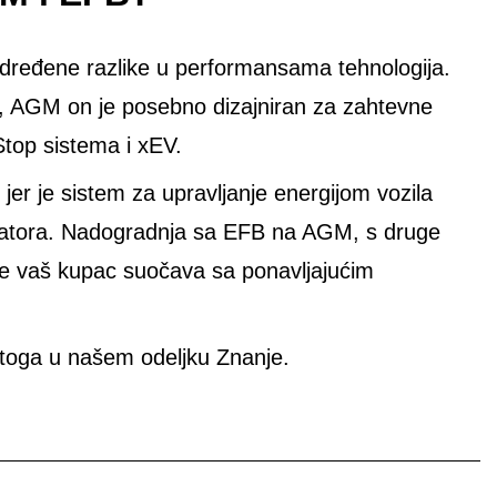
 određene razlike u performansama tehnologija.
r, AGM on je posebno dizajniran za zahtevne
Stop sistema i xEV.
r je sistem za upravljanje energijom vozila
latora. Nadogradnja sa EFB na AGM, s druge
se vaš kupac suočava sa ponavljajućim
toga u našem odeljku Znanje.