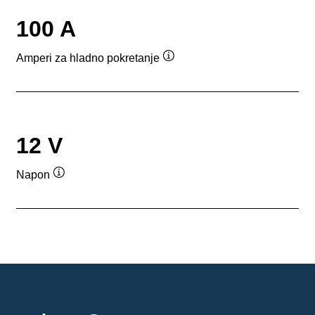
100 A
Amperi za hladno pokretanje
Opis
alata
12 V
Napon
Opis
alata