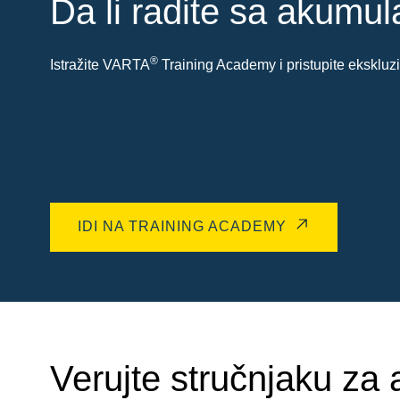
Da li radite sa akumu
®
Istražite VARTA
Training Academy i pristupite eksklu
IDI NA TRAINING ACADEMY
Verujte stručnjaku za 