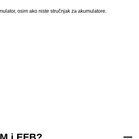
ulator, osim ako niste stručnjak za akumulatore.
GM i EFB?