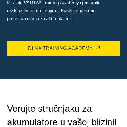
®
Istražite VARTA
Training Academy i pristupite
ekskluzivnim e-učenjima. Posvećeno samo
profesionalcima za akumulatore.
IDI NA TRAINING ACADEMY
Verujte stručnjaku za
akumulatore u vašoj blizini!