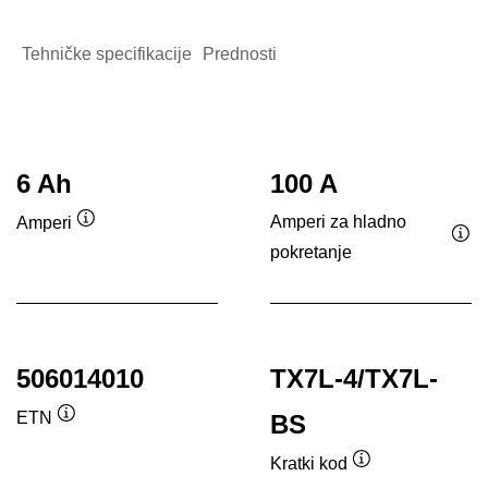
Tehničke specifikacije
Prednosti
6 Ah
100 A
Amperi za hladno
Amperi
Opis
pokretanje
Opi
alata
ala
506014010
TX7L-4/TX7L-
ETN
BS
Opis
alata
Kratki kod
Opis