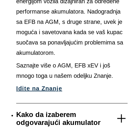
energijom vozila dizajniran za određene
performanse akumulatora. Nadogradnja
sa EFB na AGM, s druge strane, uvek je
moguća i savetovana kada se vaš kupac
suočava sa ponavljajućim problemima sa
akumulatorom.
Saznajte više o AGM, EFB xEV i još
mnogo toga u našem odeljku Znanje.
Idite na Znanje
Kako da izaberem
odgovarajući akumulator