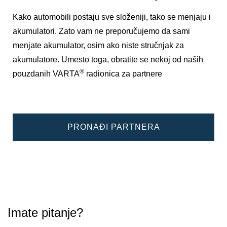
Kako automobili postaju sve složeniji, tako se menjaju i
akumulatori. Zato vam ne preporučujemo da sami
menjate akumulator, osim ako niste stručnjak za
akumulatore. Umesto toga, obratite se nekoj od naših
®
pouzdanih VARTA
radionica za partnere
PRONAĐI PARTNERA
Imate pitanje?