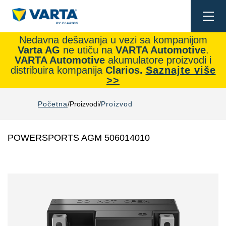
Togg
navi
Nedavna dešavanja u vezi sa kompanijom
Varta AG
ne utiču na
VARTA Automotive
.
VARTA Automotive
akumulatore proizvodi i
distribuira kompanija
Clarios.
Saznajte više
>>
Početna
Proizvodi
Proizvod
POWERSPORTS AGM 506014010