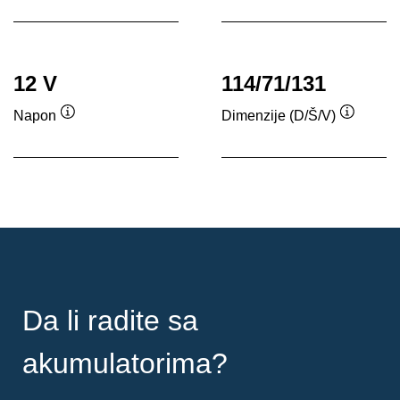
alata
12 V
114/71/131
Napon
Dimenzije (D/Š/V)
Opis
Opis
alata
alata
Da li radite sa
akumulatorima?