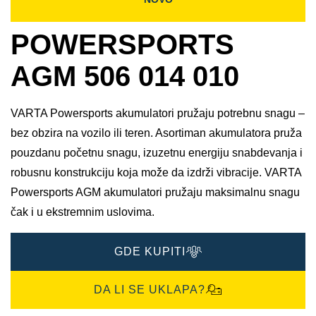
POWERSPORTS
AGM 506 014 010
VARTA Powersports akumulatori pružaju potrebnu snagu –
bez obzira na vozilo ili teren. Asortiman akumulatora pruža
pouzdanu početnu snagu, izuzetnu energiju snabdevanja i
robusnu konstrukciju koja može da izdrži vibracije. VARTA
Powersports AGM akumulatori pružaju maksimalnu snagu
čak i u ekstremnim uslovima.
GDE KUPITI
DA LI SE UKLAPA?