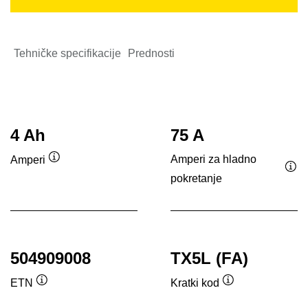
Tehničke specifikacije
Prednosti
4 Ah
75 A
Amperi za hladno
Amperi
Opis
pokretanje
Opi
alata
ala
504909008
TX5L (FA)
ETN
Kratki kod
Opis
Opis
alata
alata