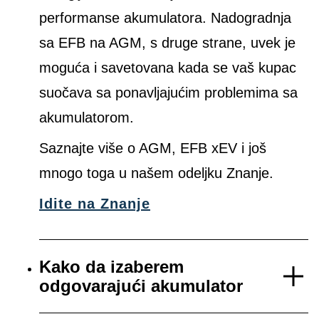
performanse akumulatora. Nadogradnja
sa EFB na AGM, s druge strane, uvek je
moguća i savetovana kada se vaš kupac
suočava sa ponavljajućim problemima sa
akumulatorom.
Saznajte više o AGM, EFB xEV i još
mnogo toga u našem odeljku Znanje.
Idite na Znanje
Kako da izaberem
odgovarajući akumulator