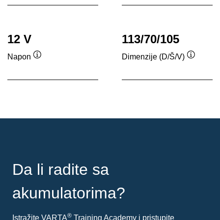
12 V
113/70/105
Napon
Dimenzije (D/Š/V)
Opis
Opis
alata
alata
Da li radite sa
akumulatorima?
®
Istražite VARTA
Training Academy i pristupite