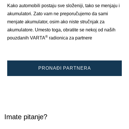
Kako automobili postaju sve složeniji, tako se menjaju i
akumulatori. Zato vam ne preporučujemo da sami
menjate akumulator, osim ako niste stručnjak za
akumulatore. Umesto toga, obratite se nekoj od naših
®
pouzdanih VARTA
radionica za partnere
PRONAĐI PARTNERA
Imate pitanje?