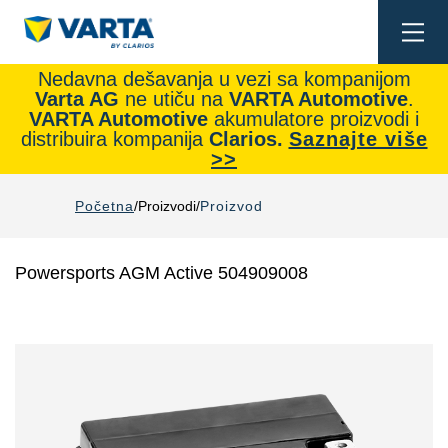
Togg
navi
Nedavna dešavanja u vezi sa kompanijom
Varta AG
ne utiču na
VARTA Automotive
.
VARTA Automotive
akumulatore proizvodi i
distribuira kompanija
Clarios.
Saznajte više
>>
Početna
Proizvodi
Proizvod
Powersports AGM Active 504909008