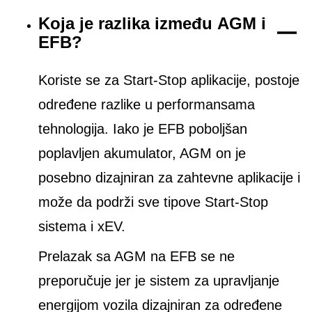
Koja je razlika između AGM i
EFB?
Koriste se za Start-Stop aplikacije, postoje
određene razlike u performansama
tehnologija. Iako je EFB poboljšan
poplavljen akumulator, AGM on je
posebno dizajniran za zahtevne aplikacije i
može da podrži sve tipove Start-Stop
sistema i xEV.
Prelazak sa AGM na EFB se ne
preporučuje jer je sistem za upravljanje
energijom vozila dizajniran za određene