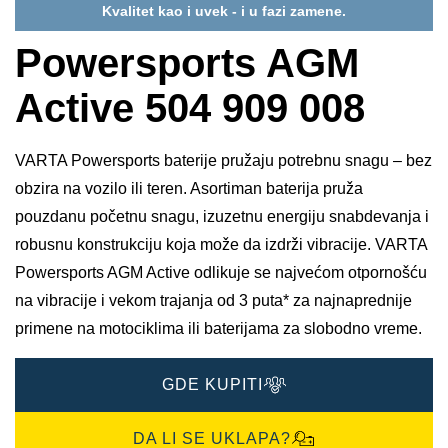
Kvalitet kao i uvek - i u fazi zamene.
Powersports AGM
Active 504 909 008
VARTA Powersports baterije pružaju potrebnu snagu – bez
obzira na vozilo ili teren. Asortiman baterija pruža
pouzdanu početnu snagu, izuzetnu energiju snabdevanja i
robusnu konstrukciju koja može da izdrži vibracije. VARTA
Powersports AGM Active odlikuje se najvećom otpornošću
na vibracije i vekom trajanja od 3 puta* za najnaprednije
primene na motociklima ili baterijama za slobodno vreme.
GDE KUPITI
DA LI SE UKLAPA?