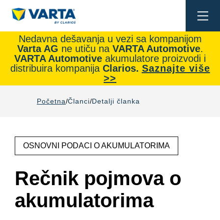
Togg
navi
Nedavna dešavanja u vezi sa kompanijom
Varta AG
ne utiču na
VARTA Automotive
.
VARTA Automotive
akumulatore proizvodi i
distribuira kompanija
Clarios.
Saznajte više
>>
Početna
Članci
Detalji članka
OSNOVNI PODACI O AKUMULATORIMA
Rečnik pojmova o
akumulatorima