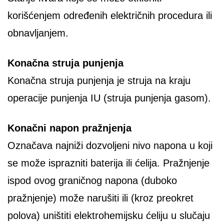
korišćenjem određenih električnih procedura ili
obnavljanjem.
Konačna struja punjenja
Konačna struja punjenja je struja na kraju
operacije punjenja IU (struja punjenja gasom).
Konačni napon pražnjenja
Označava najniži dozvoljeni nivo napona u koji
se može isprazniti baterija ili ćelija. Pražnjenje
ispod ovog graničnog napona (duboko
pražnjenje) može narušiti ili (kroz preokret
polova) uništiti elektrohemijsku ćeliju u slučaju