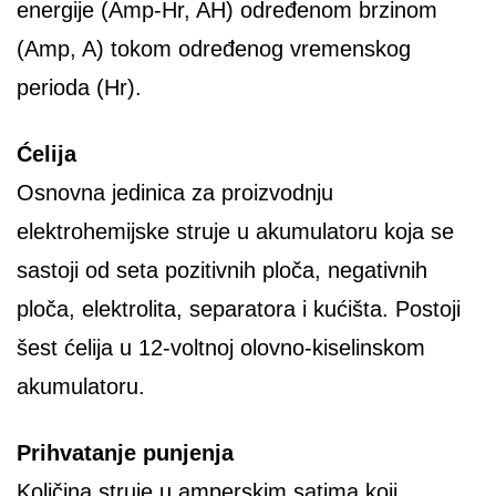
energije (Amp-Hr, AH) određenom brzinom
(Amp, A) tokom određenog vremenskog
perioda (Hr).
Ćelija
Osnovna jedinica za proizvodnju
elektrohemijske struje u akumulatoru koja se
sastoji od seta pozitivnih ploča, negativnih
ploča, elektrolita, separatora i kućišta. Postoji
šest ćelija u 12-voltnoj olovno-kiselinskom
akumulatoru.
Prihvatanje
punjenja
Količina struje u amperskim satima koji