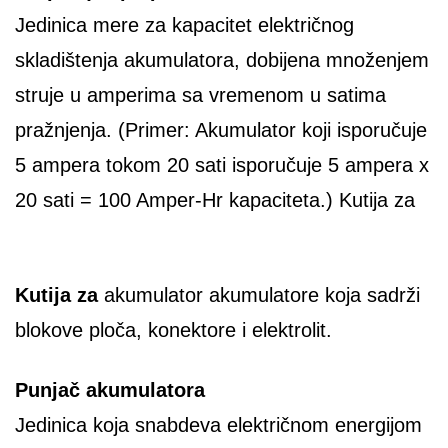
Jedinica mere za kapacitet električnog
skladištenja
akumulatora
, dobijena množenjem
struje u amperima sa vremenom u satima
pražnjenja. (Primer:
Akumulator koji
isporučuje
5 ampera tokom 20 sati isporučuje 5 ampera x
20 sati = 100 Amper-Hr kapaciteta.) Kutija za
Kutija za
akumulator akumulatore
koja sadrži
blokove ploča, konektore i elektrolit.
Punjač
akumulatora
Jedinica koja snabdeva električnom energijom