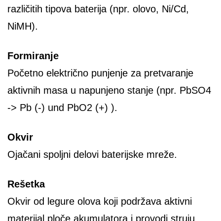
različitih tipova baterija (npr. olovo, Ni/Cd,
NiMH).
Formiranje
Početno električno punjenje za pretvaranje
aktivnih masa u napunjeno stanje (npr. PbSO4
-> Pb (-) und PbO2 (+) ).
Okvir
Ojačani spoljni delovi baterijske mreže.
Rešetka
Okvir od legure olova koji podržava aktivni
materijal ploče akumulatora i provodi struju.