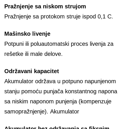
Pražnjenje sa niskom strujom
Pražnjenje sa protokom struje ispod 0,1 C.
Mašinsko livenje
Potpuni ili poluautomatski proces livenja za
rešetke ili male delove.
Održavani kapacitet
Akumulator održava u potpuno napunjenom
stanju pomoću punjača konstantnog napona
sa niskim naponom punjenja (kompenzuje
samopražnjenje). Akumulator
Akumulator bez održavanja sa fiksnim