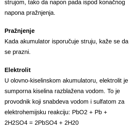
strujom, tako da napon pada ispod konačnog
napona pražnjenja.
Pražnjenje
Kada akumulator isporučuje struju, kaže se da
se prazni.
Elektrolit
U olovno-kiselinskom akumulatoru, elektrolit je
sumporna kiselina razblažena vodom. To je
provodnik koji snabdeva vodom i sulfatom za
elektrohemijsku reakciju: PbO2 + Pb +
2H2SO4 = 2PbSO4 + 2H20