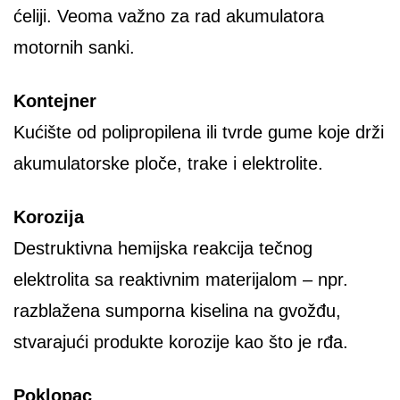
ćeliji. Veoma važno za rad akumulatora
motornih sanki.
Kontejner
Kućište od polipropilena ili tvrde gume koje drži
akumulatorske ploče, trake i elektrolite.
Korozija
Destruktivna hemijska reakcija tečnog
elektrolita sa reaktivnim materijalom – npr.
razblažena sumporna kiselina na gvožđu,
stvarajući produkte korozije kao što je rđa.
Poklopac