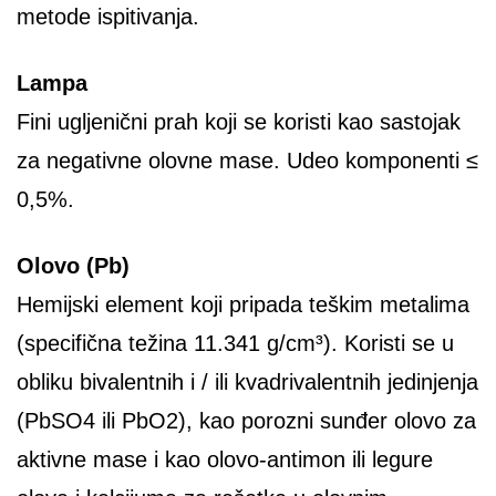
metode ispitivanja.
Lampa
Fini ugljenični prah koji se koristi kao sastojak
za negativne olovne mase. Udeo komponenti ≤
0,5%.
Olovo (Pb)
Hemijski element koji pripada teškim metalima
(specifična težina 11.341 g/cm³). Koristi se u
obliku bivalentnih i / ili kvadrivalentnih jedinjenja
(PbSO4 ili PbO2), kao porozni sunđer olovo za
aktivne mase i kao olovo-antimon ili legure