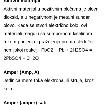
Aktivni materijal
Aktivni materijal u pozitivnim pločama je olovni
dioksid, a u negativnom je metalni sunđer
olovo. Kada se stvori električno kolo, ovi
materijali reaguju sa sumpornom kiselinom
tokom punjenja i pražnjenja prema sledećoj
hemijskoj reakciji: PbO2 + Pb + 2H2SO4 =
2PbSO4 + 2H2O
Amper (Amp, A)
Jedinica mere toka elektrona, ili struje, kroz
kolo.
Amper (amper) sati