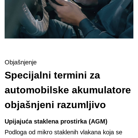
Objašnjenje
Specijalni termini za
automobilske akumulatore
objašnjeni razumljivo
Upijajuća staklena prostirka (AGM)
Podloga od mikro staklenih vlakana koja se