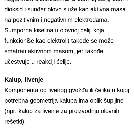
dioksid i sunđer olovo služe kao aktivna masa
na pozitivnim i negativnim elektrodama.
Sumporna kiselina u olovnoj ćeliji koja
funkcioniše kao elektrolit takođe se može
smatrati aktivnom masom, jer takođe
učestvuje u reakciji ćelije.
Kalup, livenje
Komponenta od livenog gvožđa ili čelika u kojoj
potrebna geometrija kalupa ima oblik šupljine
(npr. kalup za livenje za proizvodnju olovnih
rešetki).