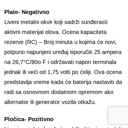
Plate- Negativno
Liveni metalni okvir koji sadrži sunđerasti
aktivni materijal olova. Ocena kapaciteta
rezerve (RC) – Broj minuta u kojima će novi,
potpuno napunjeni uređaj isporučiti 25 ampera
na 26,7°C/80o F i održavati napon terminala
jednak ili veći od 1,75 volti po ćeliji. Ova ocena
predstavlja vreme kada će baterija nastaviti da
radi sa osnovnom dodatnom opremom ako
alternator ili generator vozila otkažu.
Pločica- Pozitivno