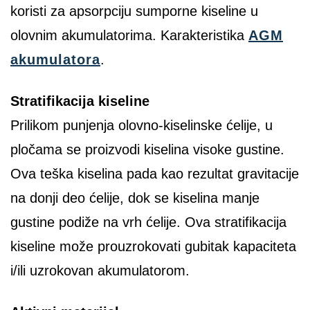
koristi za apsorpciju sumporne kiseline u
olovnim akumulatorima. Karakteristika
AGM
akumulatora
.
Stratifikacija
kiseline
Prilikom punjenja olovno-kiselinske ćelije, u
pločama se proizvodi kiselina visoke gustine.
Ova teška kiselina pada kao rezultat gravitacije
na donji deo ćelije, dok se kiselina manje
gustine podiže na vrh ćelije. Ova stratifikacija
kiseline može prouzrokovati gubitak kapaciteta
i/ili uzrokovan
akumulatorom
.