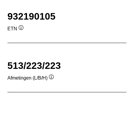
932190105
ETN
Informatie
over
de
tool
513/223/223
Afmetingen (L/B/H)
Informatie
over
de
tool