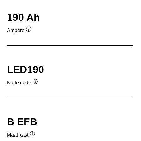
190 Ah
Ampère
Informatie
over
de
tool
LED190
Korte code
Informatie
over
de
tool
B EFB
Maat kast
Informatie