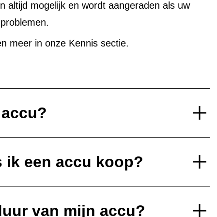
altijd mogelijk en wordt aangeraden als uw
uproblemen.
n meer in onze Kennis sectie.
e accu?
s ik een accu koop?
duur van mijn accu?