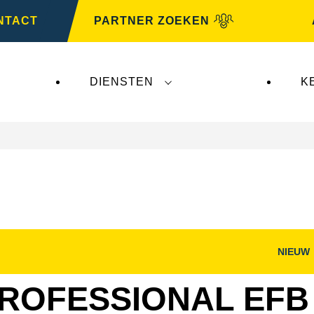
NTACT
PARTNER ZOEKEN
DIENSTEN
K
NIEUW
nster
Dialoogvenster
g
Afbeelding
openen
ROFESSIONAL EFB 