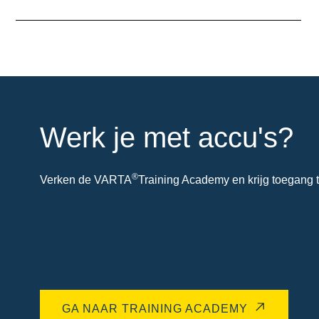
over
de
tool
Werk je met accu's?
®
Verken de VARTA
Training Academy en krijg toegang t
GA NAAR TRAINING ACADEMY