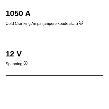
1050 A
Cold Cranking Amps (ampère koude start)
Informatie
over
de
tool
12 V
Spanning
Informatie
over
de
tool