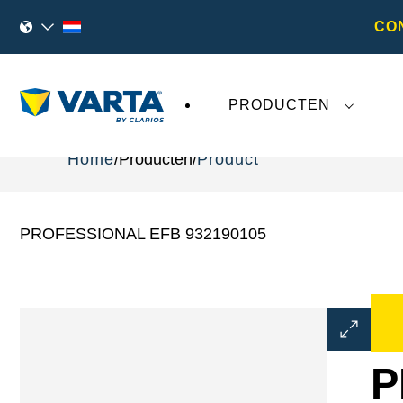
CO
PRODUCTEN
Home
Producten
Product
PROFESSIONAL EFB 932190105
Dialoogve
Afbeeldin
openen
P