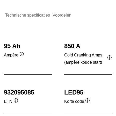
Technische specificaties
Voordelen
95 Ah
850 A
Cold Cranking Amps
Ampère
Informatie
(ampère koude start)
Inf
over
ove
de
de
tool
tool
932095085
LED95
ETN
Korte code
Informatie
Informatie
over
over
de
de