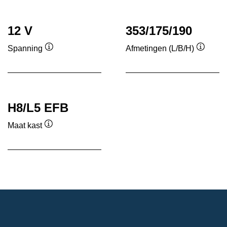
tool
tool
12 V
353/175/190
Spanning
Afmetingen (L/B/H)
Informatie
Informa
over
over
de
de
tool
tool
H8/L5 EFB
Maat kast
Informatie
over
de
tool