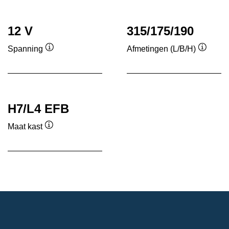
tool
tool
12 V
315/175/190
Spanning
Afmetingen (L/B/H)
Informatie
Informa
over
over
de
de
tool
tool
H7/L4 EFB
Maat kast
Informatie
over
de
tool