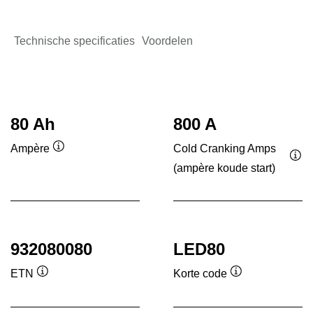
Technische specificaties
Voordelen
80 Ah
800 A
Cold Cranking Amps
Ampère
Informatie
(ampère koude start)
Inf
over
ove
de
de
tool
tool
932080080
LED80
ETN
Korte code
Informatie
Informatie
over
over
de
de