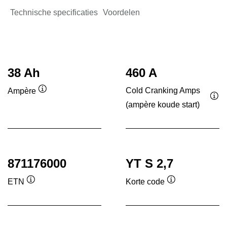
Technische specificaties
Voordelen
38 Ah
460 A
Cold Cranking Amps
Ampère
Informatie
(ampère koude start)
Inf
over
ove
de
de
tool
tool
871176000
YT S 2,7
ETN
Korte code
Informatie
Informatie
over
over
de
de
tool
tool