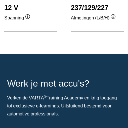
12 V
237/129/227
Spanning
Afmetingen (L/B/H)
Informatie
Informa
over
over
de
de
tool
tool
Werk je met accu's?
®
Verken de VARTA
Training Academy en krijg toegang
tot exclusieve e-learnings. Uitsluitend bestemd voor
automotive professionals.