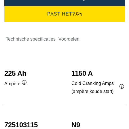
PAST HET?
Technische specificaties
Voordelen
225 Ah
1150 A
Cold Cranking Amps
Ampère
Informatie
(ampère koude start)
Inf
over
ove
de
de
tool
tool
725103115
N9