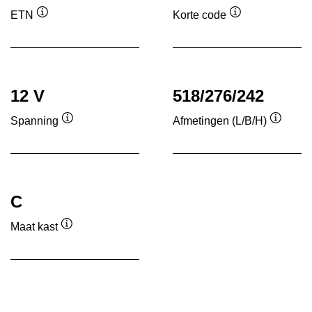
ETN
Korte code
Informatie
Informatie
over
over
de
de
tool
tool
12 V
518/276/242
Spanning
Afmetingen (L/B/H)
Informatie
Informa
over
over
de
de
tool
tool
C
Maat kast
Informatie
over
de
tool