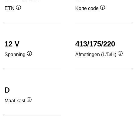
ETN
Korte code
Informatie
Informatie
over
over
de
de
tool
tool
12 V
413/175/220
Spanning
Afmetingen (L/B/H)
Informatie
Informa
over
over
de
de
tool
tool
D
Maat kast
Informatie
over
de
tool