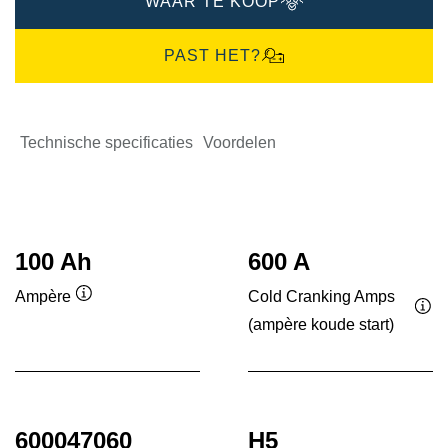
WAAR TE KOOP
PAST HET?
Technische specificaties
Voordelen
100 Ah
600 A
Cold Cranking Amps
Ampère
Informatie
(ampère koude start)
Inf
over
ove
de
de
tool
tool
600047060
H5