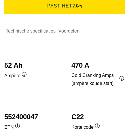
PAST HET?
Technische specificaties
Voordelen
52 Ah
470 A
Cold Cranking Amps
Ampère
Informatie
(ampère koude start)
Inf
over
ove
de
de
tool
tool
552400047
C22
ETN
Korte code