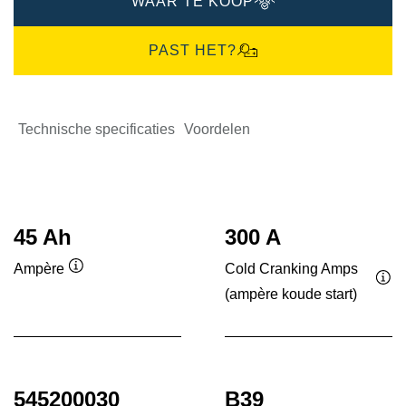
WAAR TE KOOP
PAST HET?
Technische specificaties
Voordelen
45 Ah
300 A
Cold Cranking Amps
Ampère
Informatie
(ampère koude start)
Inf
over
ove
de
de
tool
tool
545200030
B39