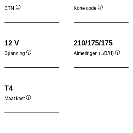
ETN
Korte code
Informatie
Informatie
over
over
de
de
tool
tool
12 V
210/175/175
Spanning
Afmetingen (L/B/H)
Informatie
Informa
over
over
de
de
tool
tool
T4
Maat kast
Informatie
over
de
tool