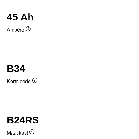
45 Ah
Ampère
Informatie
over
de
tool
B34
Korte code
Informatie
over
de
tool
B24RS
Maat kast
Informatie