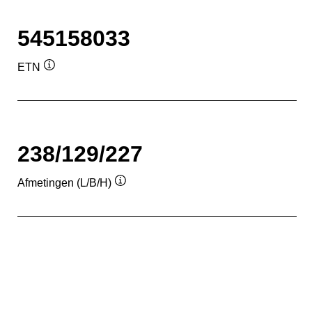
545158033
ETN
Informatie
over
de
tool
238/129/227
Afmetingen (L/B/H)
Informatie
over
de
tool