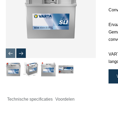
Conv
Erva
Gema
conv
VART
lang
Technische specificaties
Voordelen