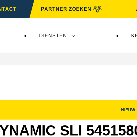
NTACT
PARTNER ZOEKEN
DIENSTEN
K
NIEUW
nster
Dialoogvenster
g
Afbeelding
openen
YNAMIC SLI 545158