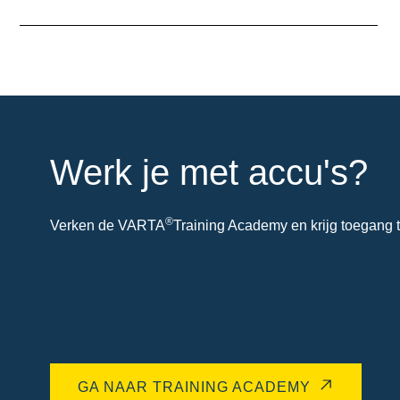
over
de
tool
Werk je met accu's?
®
Verken de VARTA
Training Academy en krijg toegang t
GA NAAR TRAINING ACADEMY