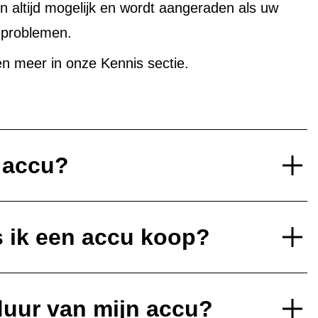
altijd mogelijk en wordt aangeraden als uw
uproblemen.
n meer in onze Kennis sectie.
e accu?
s ik een accu koop?
duur van mijn accu?