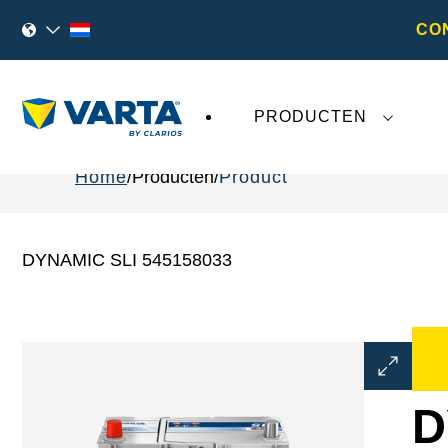
CO
PRODUCTEN
Home
Producten
Product
DYNAMIC SLI 545158033
Dialoogve
Afbeeldin
openen
D