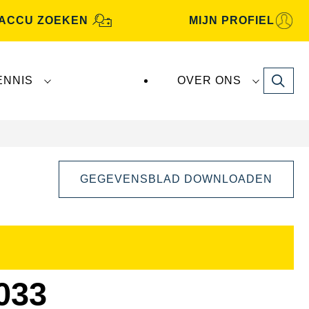
ACCU ZOEKEN
MIJN PROFIEL
Search
ENNIS
OVER ONS
GEGEVENSBLAD DOWNLOADEN
Dialoogvenster
Afbeelding
openen
033