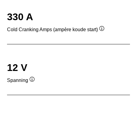
330 A
Cold Cranking Amps (ampère koude start)
Informatie
over
de
tool
12 V
Spanning
Informatie
over
de
tool