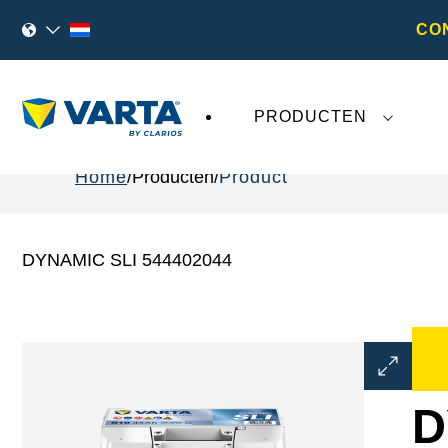
CO
PRODUCTEN
Home
Producten
Product
DYNAMIC SLI 544402044
Dialoogve
Afbeeldin
openen
D