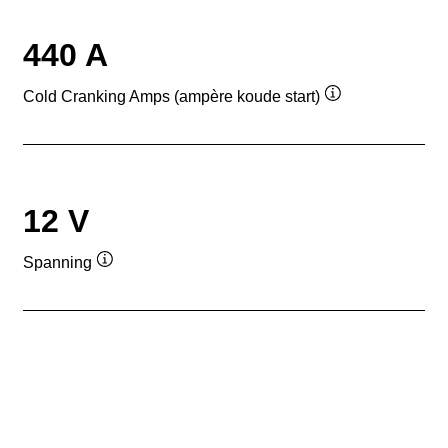
440 A
Cold Cranking Amps (ampère koude start)
Informatie
over
de
tool
12 V
Spanning
Informatie
over
de
tool