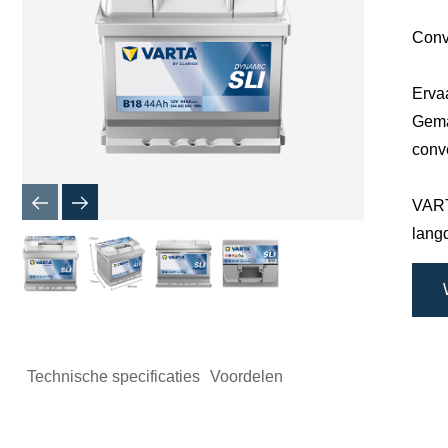
Conv
Erva
Gema
conv
VART
lang
Technische specificaties
Voordelen