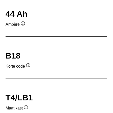
44 Ah
Ampère
Informatie
over
de
tool
B18
Korte code
Informatie
over
de
tool
T4/LB1
Maat kast
Informatie