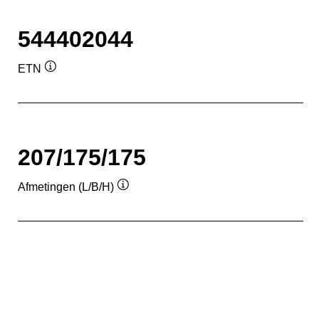
544402044
ETN
Informatie
over
de
tool
207/175/175
Afmetingen (L/B/H)
Informatie
over
de
tool