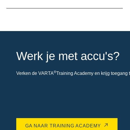
over
de
tool
Werk je met accu's?
®
Verken de VARTA
Training Academy en krijg toegang t
GA NAAR TRAINING ACADEMY