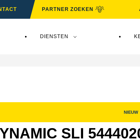
NTACT
PARTNER ZOEKEN
DIENSTEN
K
NIEUW
nster
Dialoogvenster
g
Afbeelding
openen
YNAMIC SLI 544402