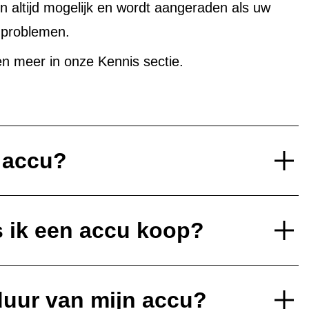
altijd mogelijk en wordt aangeraden als uw
uproblemen.
n meer in onze Kennis sectie.
e accu?
s ik een accu koop?
duur van mijn accu?