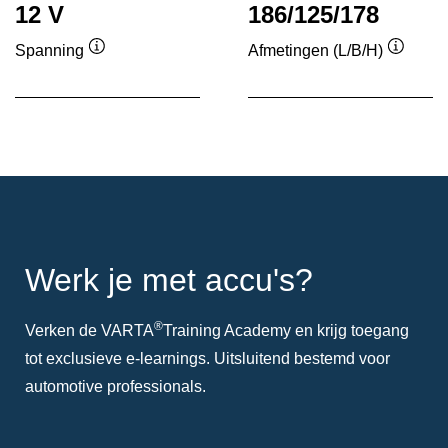
12 V
186/125/178
Spanning
Afmetingen (L/B/H)
Informatie
Informa
over
over
de
de
tool
tool
Werk je met accu's?
®
Verken de VARTA
Training Academy en krijg toegang
tot exclusieve e-learnings. Uitsluitend bestemd voor
automotive professionals.