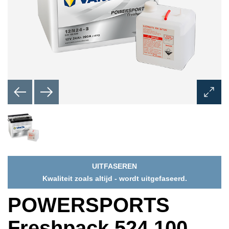
Dialoo
Afbeel
opene
UITFASEREN
Kwaliteit zoals altijd - wordt uitgefaseerd.
POWERSPORTS
Freshpack 524 100