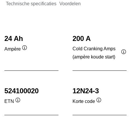
Technische specificaties
Voordelen
24 Ah
200 A
Cold Cranking Amps
Ampère
Informatie
(ampère koude start)
Inf
over
ove
de
de
tool
tool
524100020
12N24-3
ETN
Korte code
Informatie
Informatie
over
over
de
de
tool
tool