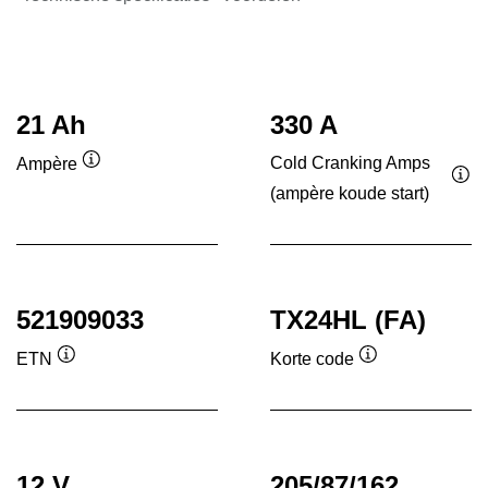
21 Ah
330 A
Cold Cranking Amps
Ampère
Informatie
(ampère koude start)
Inf
over
ove
de
de
tool
tool
521909033
TX24HL (FA)
ETN
Korte code
Informatie
Informatie
over
over
de
de
tool
tool
12 V
205/87/162