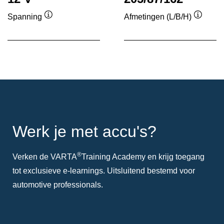
Spanning
Afmetingen (L/B/H)
Informatie
Informa
over
over
de
de
tool
tool
Werk je met accu's?
®
Verken de VARTA
Training Academy en krijg toegang
tot exclusieve e-learnings. Uitsluitend bestemd voor
automotive professionals.