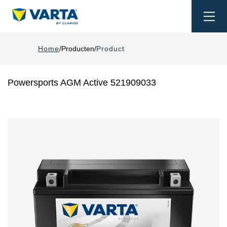
Togg
navi
Home
Producten
Product
Powersports AGM Active 521909033