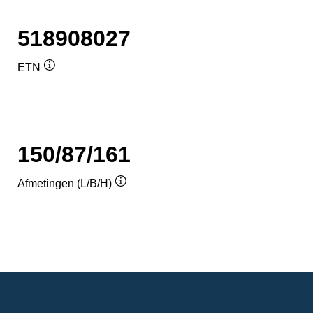
518908027
ETN
Informatie
over
de
tool
150/87/161
Afmetingen (L/B/H)
Informatie
over
de
tool