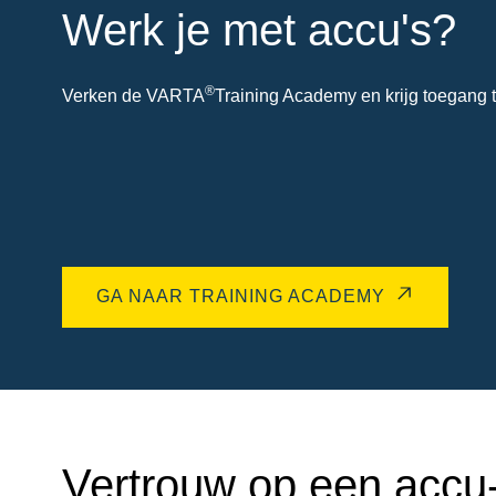
Werk je met accu's?
®
Verken de VARTA
Training Academy en krijg toegang t
GA NAAR TRAINING ACADEMY
Vertrouw op een accu-e