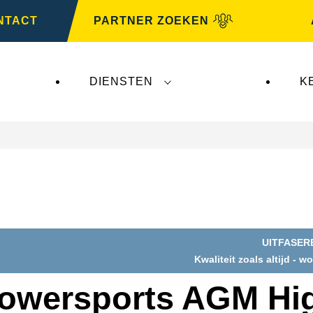
NTACT
PARTNER ZOEKEN
DIENSTEN
K
UITFASER
nster
Kwaliteit zoals altijd - w
g
owersports AGM Hi