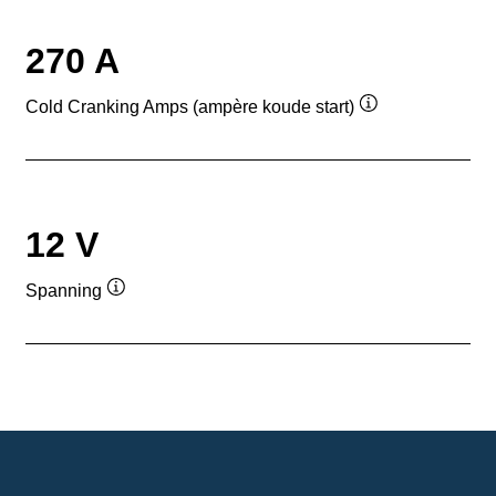
270 A
Cold Cranking Amps (ampère koude start)
Informatie
over
de
tool
12 V
Spanning
Informatie
over
de
tool