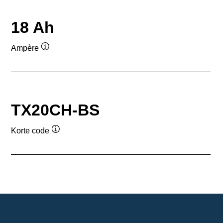
18 Ah
Ampère
Informatie
over
de
tool
TX20CH-BS
Korte code
Informatie
over
de
tool