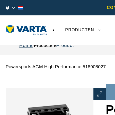
CO
PRODUCTEN
Home
Producten
Product
Powersports AGM High Performance 518908027
Dialoogve
Afbeeldin
openen
P