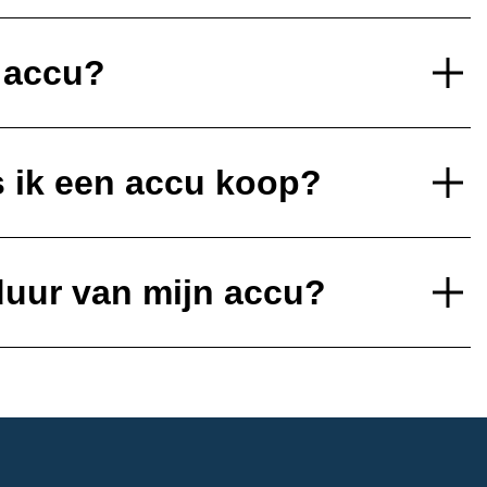
e accu?
s ik een accu koop?
duur van mijn accu?