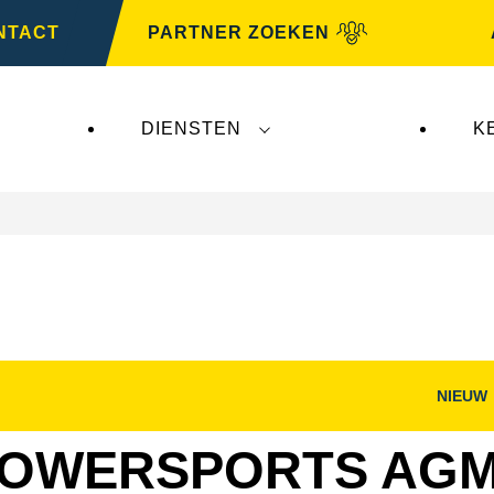
NTACT
PARTNER ZOEKEN
DIENSTEN
K
NIEUW
nster
Dialoogvenster
g
Afbeelding
openen
OWERSPORTS AGM 5