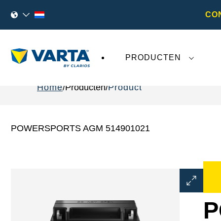
CO
PRODUCTEN
Home
Producten
Product
POWERSPORTS AGM 514901021
Dialoogve
Afbeeldin
openen
P