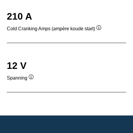
210 A
Cold Cranking Amps (ampère koude start)
Informatie
over
de
tool
12 V
Spanning
Informatie
over
de
tool