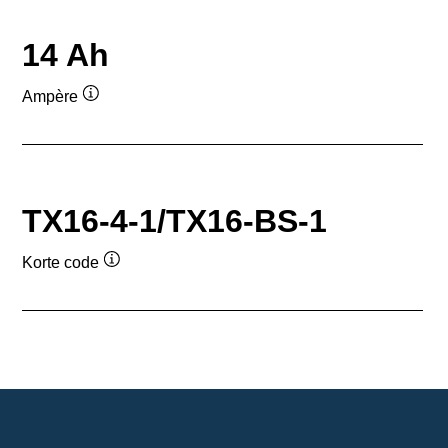
14 Ah
Ampère
Informatie
over
de
tool
TX16-4-1/TX16-BS-1
Korte code
Informatie
over
de
tool