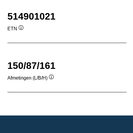
514901021
ETN
Informatie
over
de
tool
150/87/161
Afmetingen (L/B/H)
Informatie
over
de
tool