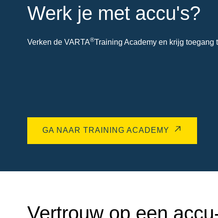
Werk je met accu's?
®
Verken de VARTA
Training Academy en krijg toegang t
GA NAAR TRAINING ACADEMY
Vertrouw op een accu-e