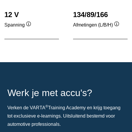
tool
tool
12 V
134/89/166
Spanning
Afmetingen (L/B/H)
Informatie
Informa
over
over
de
de
tool
tool
Werk je met accu's?
®
Verken de VARTA
Training Academy en krijg toegang
tot exclusieve e-learnings. Uitsluitend bestemd voor
automotive professionals.