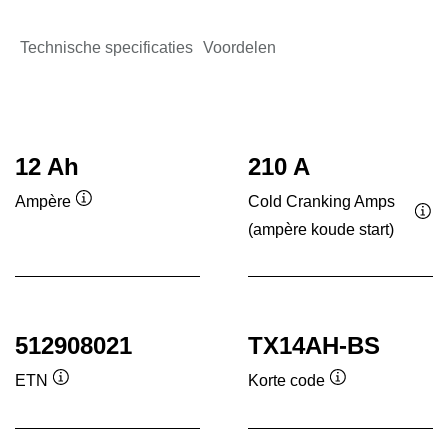
Technische specificaties
Voordelen
12 Ah
210 A
Cold Cranking Amps
Ampère
Informatie
(ampère koude start)
Inf
over
ove
de
de
tool
tool
512908021
TX14AH-BS
ETN
Korte code
Informatie
Informatie
over
over
de
de