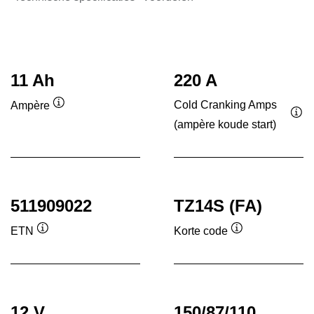
11 Ah
220 A
Cold Cranking Amps
Ampère
Informatie
(ampère koude start)
Inf
over
ove
de
de
tool
tool
511909022
TZ14S (FA)
ETN
Korte code
Informatie
Informatie
over
over
de
de
tool
tool
12 V
150/87/110