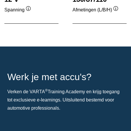
Spanning
Afmetingen (L/B/H)
Informatie
Informa
over
over
de
de
tool
tool
Werk je met accu's?
®
Verken de VARTA
Training Academy en krijg toegang
tot exclusieve e-learnings. Uitsluitend bestemd voor
automotive professionals.