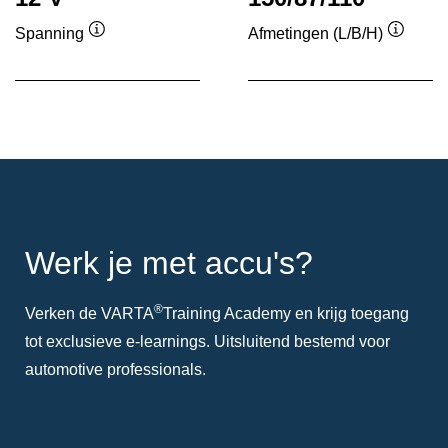
Spanning
Afmetingen (L/B/H)
Informatie
Informa
over
over
de
de
tool
tool
Werk je met accu's?
®
Verken de VARTA
Training Academy en krijg toegang
tot exclusieve e-learnings. Uitsluitend bestemd voor
automotive professionals.