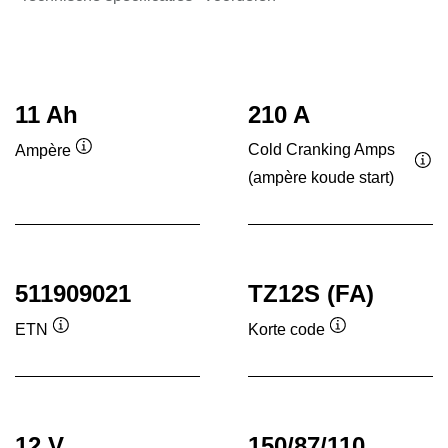
11 Ah
210 A
Cold Cranking Amps
Ampère
Informatie
(ampère koude start)
Inf
over
ove
de
de
tool
tool
511909021
TZ12S (FA)
ETN
Korte code
Informatie
Informatie
over
over
de
de
tool
tool
12 V
150/87/110