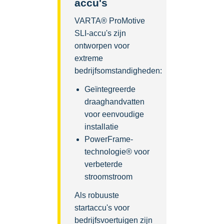
accu's
VARTA® ProMotive
SLI-accu's zijn
ontworpen voor
extreme
bedrijfsomstandigheden:
Geïntegreerde
draaghandvatten
voor eenvoudige
installatie
PowerFrame-
technologie® voor
verbeterde
stroomstroom
Als robuuste
startaccu's voor
bedrijfsvoertuigen zijn