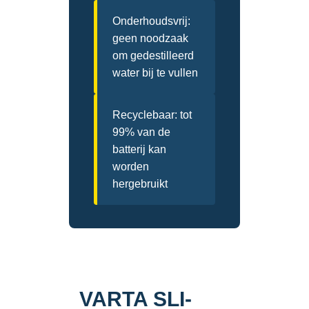
Onderhoudsvrij:
geen noodzaak
om gedestilleerd
water bij te vullen
Recyclebaar: tot
99% van de
batterij kan
worden
hergebruikt
VARTA SLI-