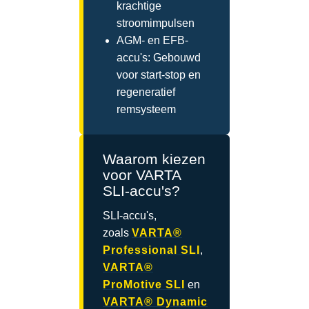
krachtige
stroomimpulsen
AGM- en EFB-
accu's: Gebouwd
voor start-stop en
regeneratief
remsysteem
Waarom kiezen
voor VARTA
SLI-accu's?
SLI-accu's,
zoals
VARTA®
Professional SLI
,
VARTA®
ProMotive SLI
en
VARTA® Dynamic