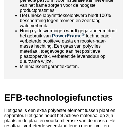
perfecte pasvorm voor installatie aan het einde
van het frame zorgen voor de hoogste
productprestaties.
Het unieke labyrintdekselontwerp biedt 100%
bescherming tegen morsen en zeer laag
waterverbruik.
Hoog cyclusvermogen wordt gegarandeerd door
®
het gebruik van
PowerFrame
technologie,
verbeterde positieve pasta en rooster-naar-
massa hechting. Een gaas van polyvlies
materiaal, toegevoegd aan het positieve
plaatoppervlak, verbetert de levensduur op
duurzame wijze.
Minimaliseert garantiekosten.
EFB-technologiefuncties
Het gaas is een extra polyester element tussen plaat en
separator. Het gaas houdt het actieve materiaal op zijn
plaats in de plaat en voorkomt erosie van de massa. Het
resultaat: verbeterde weerstand tegen diepe cycli en