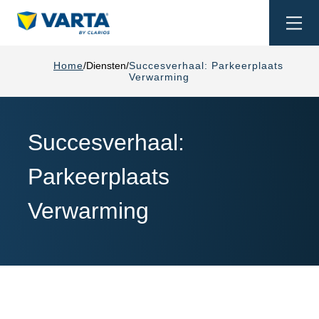
Togg
navi
Home
Diensten
Succesverhaal: Parkeerplaats
Verwarming
Succesverhaal:
Parkeerplaats
Verwarming