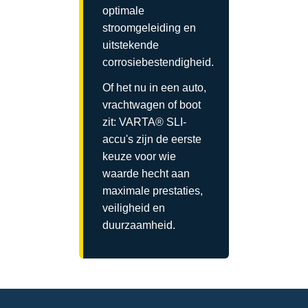
optimale
stroomgeleiding en
uitstekende
corrosiebestendigheid.
Of het nu in een auto,
vrachtwagen of boot
zit: VARTA® SLI-
accu's zijn de eerste
keuze voor wie
waarde hecht aan
maximale prestaties,
veiligheid en
duurzaamheid.