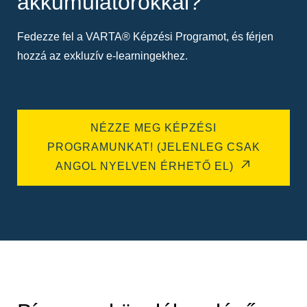
akkumulátorokkal?
Fedezze fel a VARTA® Képzési Programot, és férjen
hozzá az exkluzív e-learningekhez.
NÉZZE MEG KÉPZÉSI
PROGRAMUNKAT! (JELENLEG CSAK
ANGOL NYELVEN ÉRHETŐ EL)