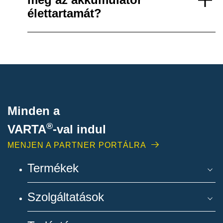
élettartamát?
Minden a
®
VARTA
-
val indul
MENJEN A PARTNER PORTÁLRA
Termékek
Szolgáltatások