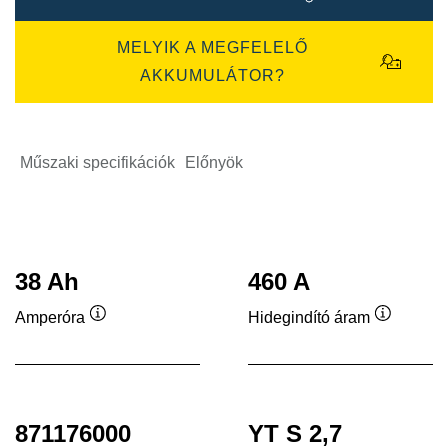
MELYIK A MEGFELELŐ
AKKUMULÁTOR?
Műszaki specifikációk
Előnyök
38 Ah
460 A
Amperóra
Hidegindító áram
Elemleírás
Elemleír
871176000
YT S 2,7