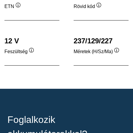
ETN
Rövid kód
Elemleírás
Elemleírás
12 V
237/129/227
Feszültség
Méretek (H/Sz/Ma)
Elemleírás
Elemleí
Foglalkozik