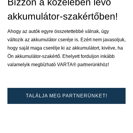
Bízzon a közelében lévő
akkumulátor-szakértőben!
Ahogy az autók egyre összetettebbé válnak, úgy
változik az akkumulátor cseréje is. Ezért nem javasoljuk,
hogy saját maga cserélje ki az akkumulátort, kivéve, ha
Ön akkumulátor-szakértő. Ehelyett forduljon inkább
valamelyik megbízható VARTA® partnerünkhöz!
TALÁLJA MEG PARTNERÜNKET!