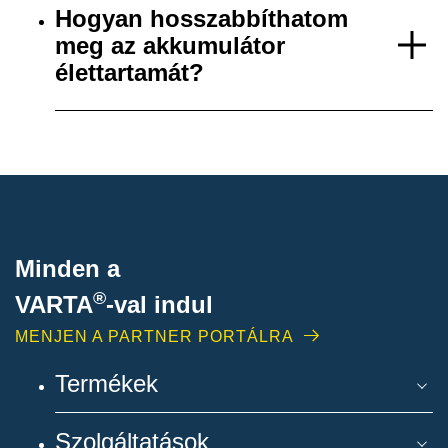
Hogyan hosszabbíthatom
meg az akkumulátor
élettartamát?
Minden a
®
VARTA
-
val indul
MENJEN A PARTNER PORTÁLRA
Termékek
Szolgáltatások