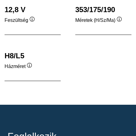
12,8 V
353/175/190
Feszültség
Méretek (H/Sz/Ma)
Elemleírás
Elemleí
H8/L5
Házméret
Elemleírás