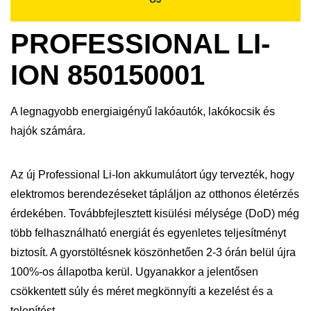
PROFESSIONAL LI-
ION 850150001
A legnagyobb energiaigényű lakóautók, lakókocsik és
hajók számára.
Az új Professional Li-Ion akkumulátort úgy tervezték, hogy
elektromos berendezéseket tápláljon az otthonos életérzés
érdekében. Továbbfejlesztett kisülési mélysége (DoD) még
több felhasználható energiát és egyenletes teljesítményt
biztosít. A gyorstöltésnek köszönhetően 2-3 órán belül újra
100%-os állapotba kerül. Ugyanakkor a jelentősen
csökkentett súly és méret megkönnyíti a kezelést és a
telepítést.