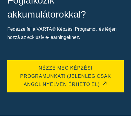
Foglalkozik
akkumulátorokkal?
Fedezze fel a VARTA® Képzési Programot, és férjen
hozzá az exkluzív e-learningekhez.
NÉZZE MEG KÉPZÉSI
PROGRAMUNKAT! (JELENLEG CSAK
ANGOL NYELVEN ÉRHETŐ EL)