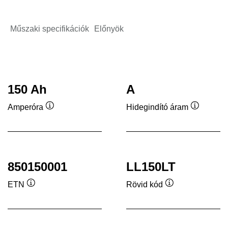
Műszaki specifikációk
Előnyök
150 Ah
A
Amperóra
Hidegindító áram
Elemleírás
Elemleír
850150001
LL150LT
ETN
Rövid kód
Elemleírás
Elemleírás