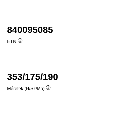
840095085
ETN
Elemleírás
353/175/190
Méretek (H/Sz/Ma)
Elemleírás