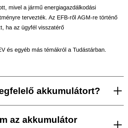
tt, mivel a jármű energiagazdálkodási
ítményre tervezték. Az EFB-ről AGM-re történő
tt, ha az ügyfél visszatérő
xEV és egyéb más témákról a Tudástárban.
egfelelő akkumulátort?
em az akkumulátor