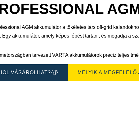
sa
megnyitása
ROFESSIONAL AGM 
fessional AGM akkumulátor a tökéletes társ off-grid kalandokho
g. Egy akkumulátor, amely képes lépést tartani, és megadja a s
metországban tervezett VARTA akkumulátorok precíz teljesítmén
HOL VÁSÁROLHAT?
MELYIK A MEGFELELŐ