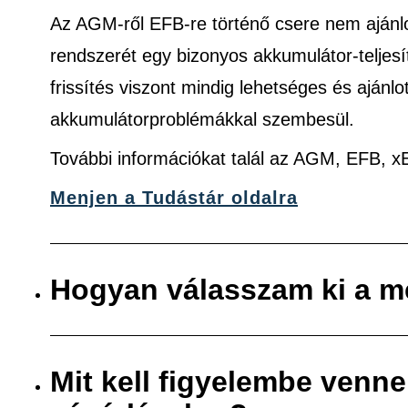
Az AGM-ről EFB-re történő csere nem ajánlo
rendszerét egy bizonyos akkumulátor-teljes
frissítés viszont mindig lehetséges és ajánlo
akkumulátorproblémákkal szembesül.
További információkat talál az AGM, EFB, 
Menjen a Tudástár oldalra
Hogyan válasszam ki a m
Mit kell figyelembe venn