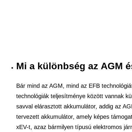
Mi a különbség az AGM é
Bár mind az AGM, mind az EFB technológiát
technológiák teljesítménye között vannak k
savval elárasztott akkumulátor, addig az A
tervezett akkumulátor, amely képes támogatn
xEV-t, azaz bármilyen típusú elektromos jár