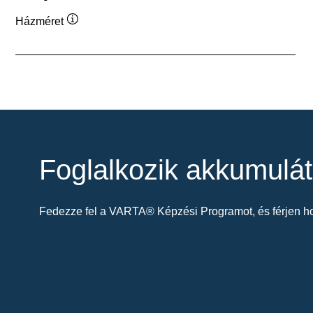
Házméret
Elemleírás
Foglalkozik akkumulát
Fedezze fel a VARTA® Képzési Programot, és férjen ho