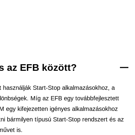
s az EFB között?
 használják Start-Stop alkalmazásokhoz, a
ülönbségek. Míg az EFB egy továbbfejlesztett
GM egy kifejezetten igényes alkalmazásokhoz
i bármilyen típusú Start-Stop rendszert és az
művet is.