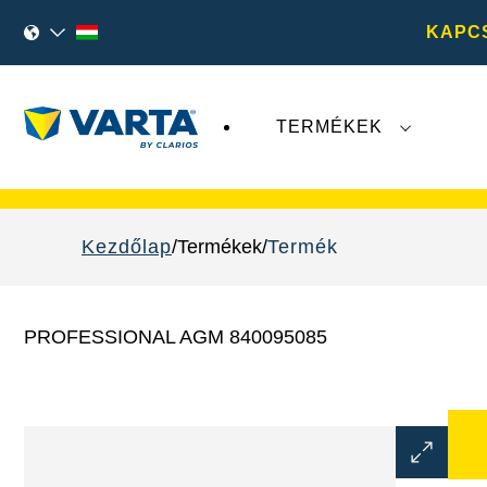
KAPC
TERMÉKEK
A
VARTA AG
legutóbbi fejleményei nem érint
Kezdőlap
Termékek
Termék
PROFESSIONAL AGM 840095085
Kép
párbeszé