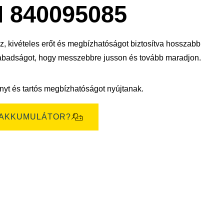
megnyitása
840095085
z, kivételes erőt és megbízhatóságot biztosítva hosszabb
zabadságot, hogy messzebbre jusson és tovább maradjon.​​
yt és tartós megbízhatóságot nyújtanak.
 AKKUMULÁTOR?