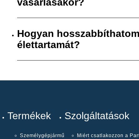
vásárlásakor?
Hogyan hosszabbíthatom
élettartamát?
Termékek
Szolgáltatások
Személygépjármű
Miért csatlakozzon a Par