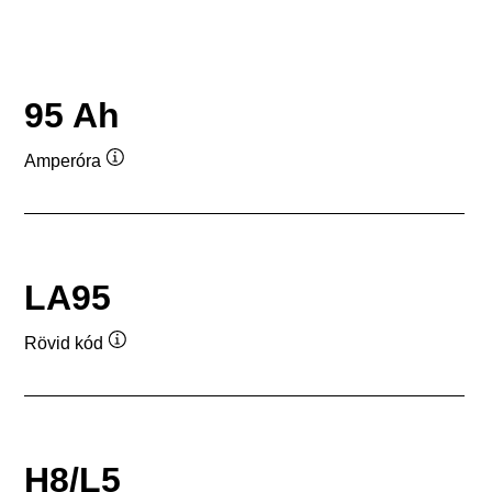
95 Ah
Amperóra
Elemleírás
LA95
Rövid kód
Elemleírás
H8/L5