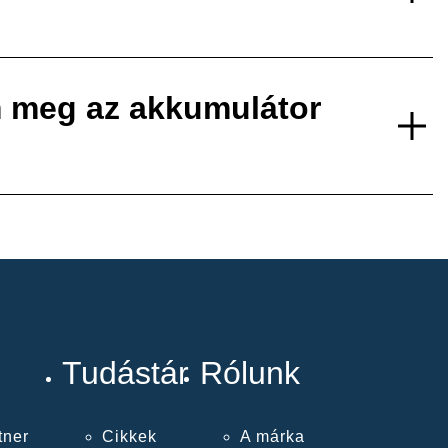
 meg az akkumulátor
Tudástár
Rólunk
tner
Cikkek
A márka