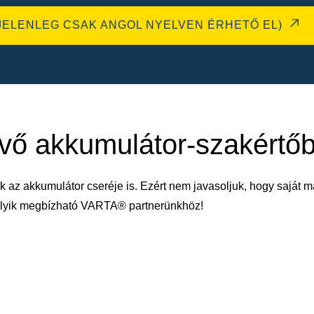
JELENLEG CSAK ANGOL NYELVEN ÉRHETŐ EL)
évő akkumulátor-szakértő
k az akkumulátor cseréje is. Ezért nem javasoljuk, hogy saját m
melyik megbízható VARTA® partnerünkhöz!