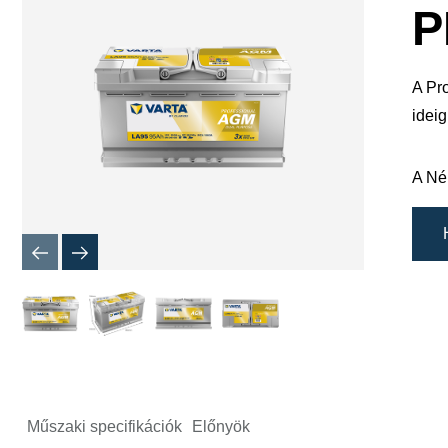
megnyitá
P
A Pro
idei
A Né
Műszaki specifikációk
Előnyök