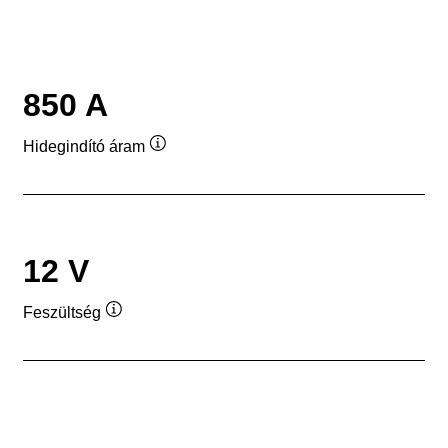
850 A
Hidegindító áram
Elemleírás
12 V
Feszültség
Elemleírás