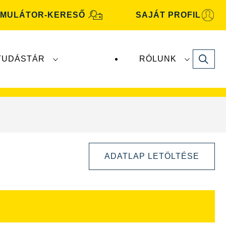
MULÁTOR-KERESŐ
SAJÁT PROFIL
Search
TUDÁSTÁR
RÓLUNK
motive
akkumulátorokat a
Clarios
gyártja és
ADATLAP LETÖLTÉSE
Kép
párbeszédpanel