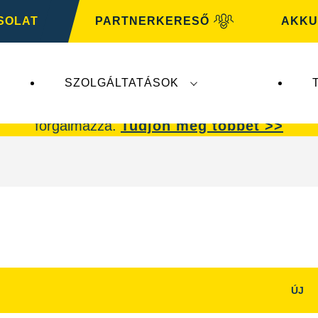
SOLAT
PARTNERKERESŐ
AKKU
SZOLGÁLTATÁSOK
ik a
VARTA Automotive
üzletágat. A
VARTA Auto
forgalmazza.
Tudjon meg többet >>
ÚJ
Kép
dpanel
párbeszédpanel