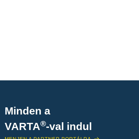
Minden a
®
VARTA
-
val indul