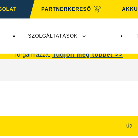
SOLAT
PARTNERKERESŐ
AKKU
SZOLGÁLTATÁSOK
ik a
VARTA Automotive
üzletágat. A
VARTA Auto
forgalmazza.
Tudjon meg többet >>
ÚJ
Kép
dpanel
párbeszédpanel