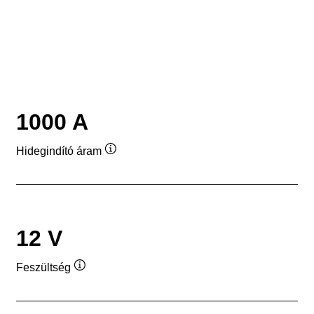
1000 A
Hidegindító áram
Elemleírás
12 V
Feszültség
Elemleírás