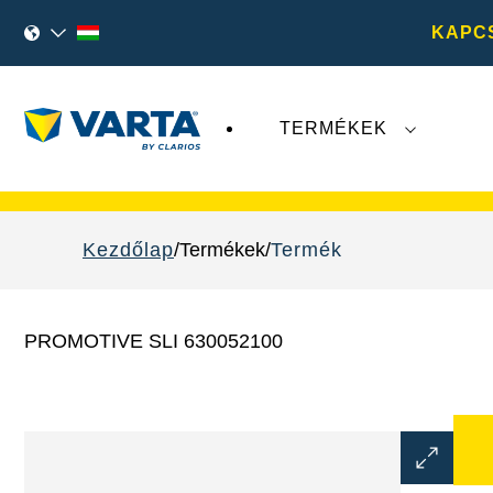
KAPC
TERMÉKEK
A
VARTA AG
legutóbbi fejleményei nem érint
Kezdőlap
Termékek
Termék
PROMOTIVE SLI 630052100
Kép
párbeszé