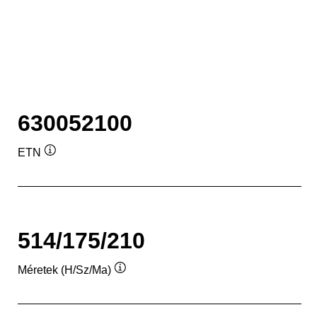
630052100
ETN
Elemleírás
514/175/210
Méretek (H/Sz/Ma)
Elemleírás