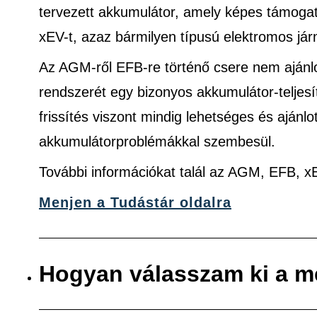
tervezett akkumulátor, amely képes támogatn
xEV-t, azaz bármilyen típusú elektromos jár
Az AGM-ről EFB-re történő csere nem ajánlo
rendszerét egy bizonyos akkumulátor-teljes
frissítés viszont mindig lehetséges és ajánlo
akkumulátorproblémákkal szembesül.
További információkat talál az AGM, EFB, 
Menjen a Tudástár oldalra
Hogyan válasszam ki a m