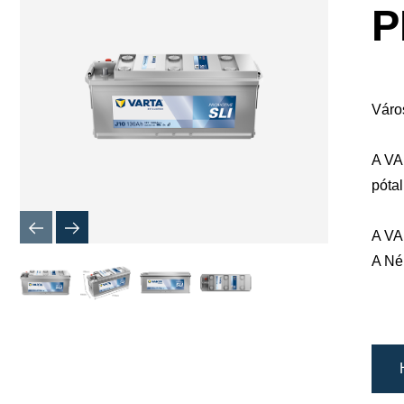
megnyitá
P
Váro
A VA
pótal
A VA
A Né