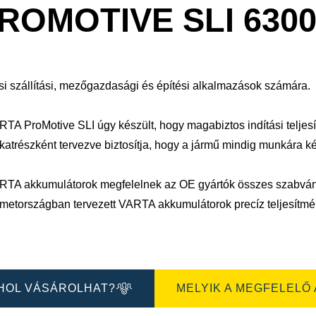
sa
megnyitása
ROMOTIVE SLI 6300
si szállítási, mezőgazdasági és építési alkalmazások számára.
RTA ProMotive SLI úgy készült, hogy magabiztos indítási teljes
katrészként tervezve biztosítja, hogy a jármű mindig munkára k
RTA akkumulátorok megfelelnek az OE gyártók összes szabvá
metországban tervezett VARTA akkumulátorok precíz teljesítmén
HOL VÁSÁROLHAT?
MELYIK A MEGFELELŐ