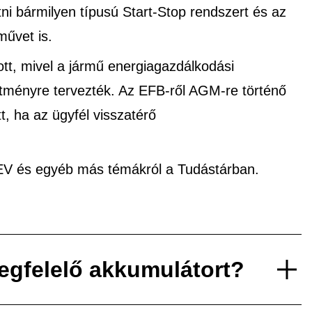
i bármilyen típusú Start-Stop rendszert és az
művet is.
tt, mivel a jármű energiagazdálkodási
ítményre tervezték. Az EFB-ről AGM-re történő
tt, ha az ügyfél visszatérő
xEV és egyéb más témákról a Tudástárban.
egfelelő akkumulátort?