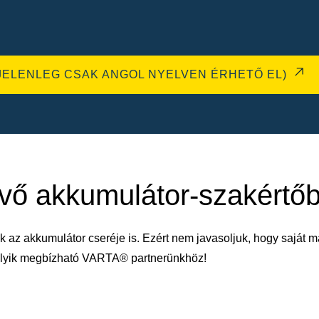
JELENLEG CSAK ANGOL NYELVEN ÉRHETŐ EL)
évő akkumulátor-szakértő
k az akkumulátor cseréje is. Ezért nem javasoljuk, hogy saját m
melyik megbízható VARTA® partnerünkhöz!