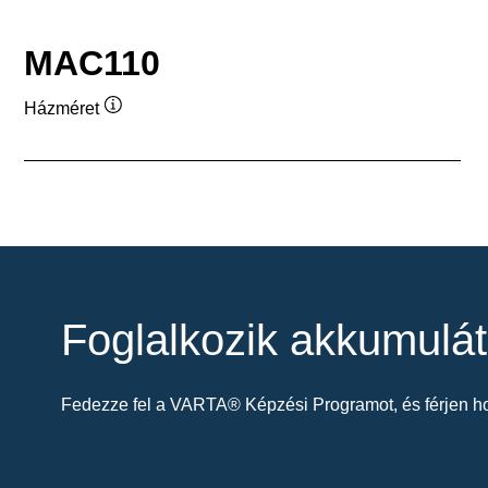
MAC110
Házméret
Elemleírás
Foglalkozik akkumulát
Fedezze fel a VARTA® Képzési Programot, és férjen ho