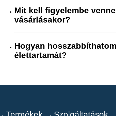
Mit kell figyelembe venn
vásárlásakor?
Hogyan hosszabbíthatom
élettartamát?
Termékek
Szolgáltatások