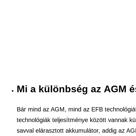
Mi a különbség az AGM é
Bár mind az AGM, mind az EFB technológiát
technológiák teljesítménye között vannak k
savval elárasztott akkumulátor, addig az A