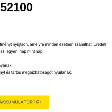
megnyitása
52100
ítményt nyújtson, amelyre minden esetben számíthat. Eredeti
ész legyen, nap mint nap.
nyának.
yt és tartós megbízhatóságot nyújtanak.
 AKKUMULÁTOR?