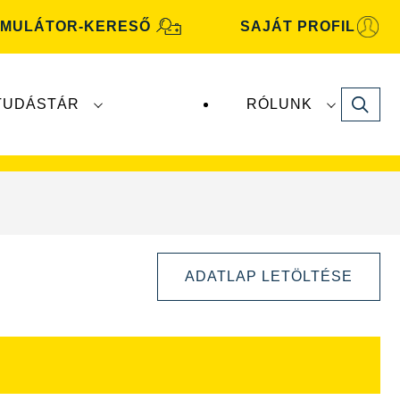
MULÁTOR-KERESŐ
SAJÁT PROFIL
Search
TUDÁSTÁR
RÓLUNK
motive
akkumulátorokat a
Clarios
gyártja és
ADATLAP LETÖLTÉSE
Kép
párbeszédpanel