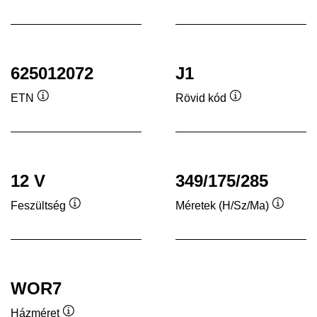
Elemleírás
Elemleír
625012072
J1
ETN
Rövid kód
Elemleírás
Elemleírás
12 V
349/175/285
Feszültség
Méretek (H/Sz/Ma)
Elemleírás
Elemleí
WOR7
Házméret