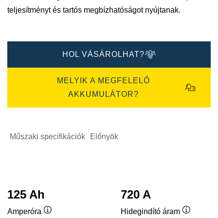
teljesítményt és tartós megbízhatóságot nyújtanak.
HOL VÁSÁROLHAT?
MELYIK A MEGFELELŐ
AKKUMULÁTOR?
Műszaki specifikációk
Előnyök
125 Ah
720 A
Amperóra
Hidegindító áram