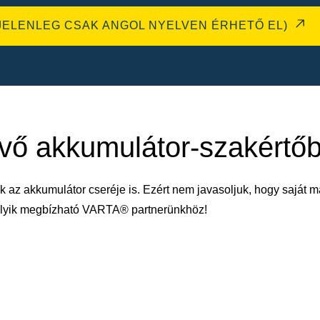
JELENLEG CSAK ANGOL NYELVEN ÉRHETŐ EL)
évő akkumulátor-szakértő
k az akkumulátor cseréje is. Ezért nem javasoljuk, hogy saját m
melyik megbízható VARTA® partnerünkhöz!