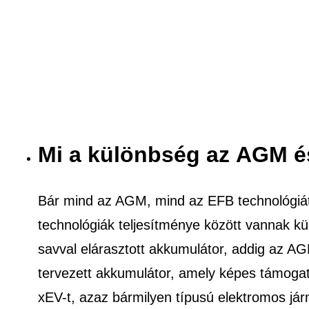
Mi a különbség az AGM é
Bár mind az AGM, mind az EFB technológiát
technológiák teljesítménye között vannak k
savval elárasztott akkumulátor, addig az A
tervezett akkumulátor, amely képes támogatn
xEV-t, azaz bármilyen típusú elektromos jár