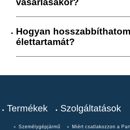
vásárlásakor?
Hogyan hosszabbíthatom
élettartamát?
Termékek
Szolgáltatások
Személygépjármű
Miért csatlakozzon a Par