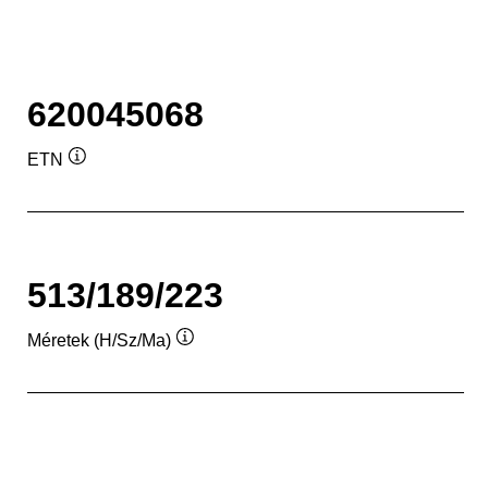
620045068
ETN
Elemleírás
513/189/223
Méretek (H/Sz/Ma)
Elemleírás