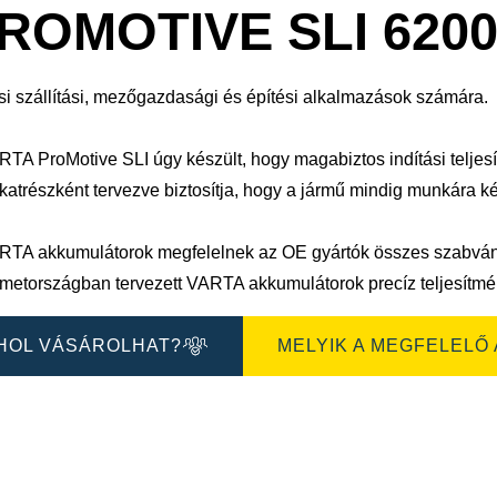
sa
megnyitása
ROMOTIVE SLI 6200
si szállítási, mezőgazdasági és építési alkalmazások számára.
RTA ProMotive SLI úgy készült, hogy magabiztos indítási teljes
katrészként tervezve biztosítja, hogy a jármű mindig munkára k
RTA akkumulátorok megfelelnek az OE gyártók összes szabvá
metországban tervezett VARTA akkumulátorok precíz teljesítmén
HOL VÁSÁROLHAT?
MELYIK A MEGFELELŐ