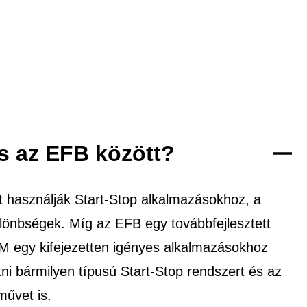
s az EFB között?
 használják Start-Stop alkalmazásokhoz, a
ülönbségek. Míg az EFB egy továbbfejlesztett
GM egy kifejezetten igényes alkalmazásokhoz
i bármilyen típusú Start-Stop rendszert és az
művet is.