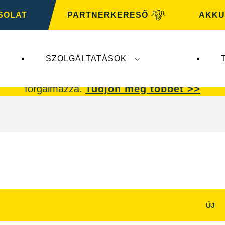
SOLAT
PARTNERKERESŐ
AKKU
SZOLGÁLTATÁSOK
ik a
VARTA Automotive
üzletágat. A
VARTA Auto
forgalmazza.
Tudjon meg többet >>
ÚJ
Kép
dpanel
párbeszédpanel