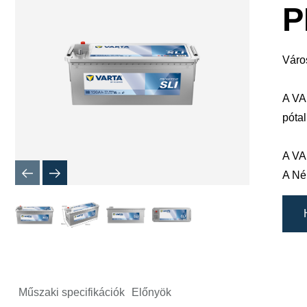
megnyitá
P
Váro
A VA
pótal
A VA
A Né
Műszaki specifikációk
Előnyök