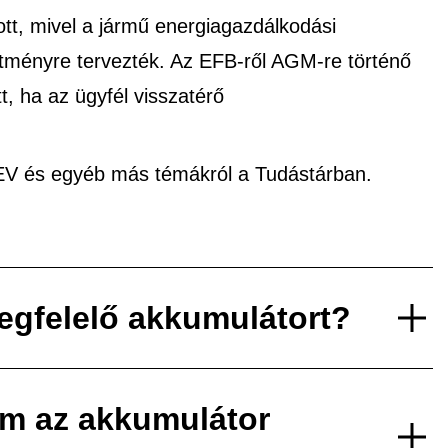
tt, mivel a jármű energiagazdálkodási
ítményre tervezték. Az EFB-ről AGM-re történő
tt, ha az ügyfél visszatérő
xEV és egyéb más témákról a Tudástárban.
egfelelő akkumulátort?
em az akkumulátor