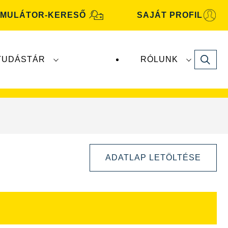
MULÁTOR-KERESŐ
SAJÁT PROFIL
Search
TUDÁSTÁR
RÓLUNK
motive
akkumulátorokat a
Clarios
gyártja és
ADATLAP LETÖLTÉSE
Kép
párbeszédpanel