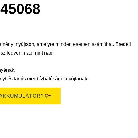
megnyitása
45068
ítményt nyújtson, amelyre minden esetben számíthat. Eredeti
ész legyen, nap mint nap.
nyának.
yt és tartós megbízhatóságot nyújtanak.
 AKKUMULÁTOR?