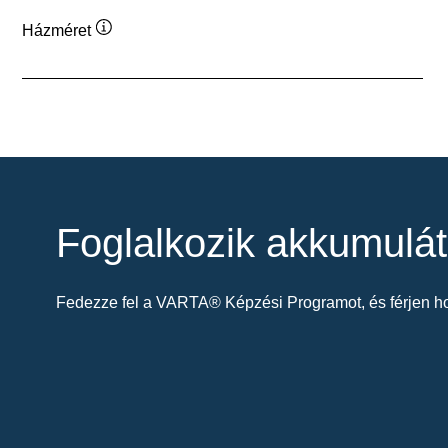
Házméret
Elemleírás
Foglalkozik akkumulát
Fedezze fel a VARTA® Képzési Programot, és férjen ho