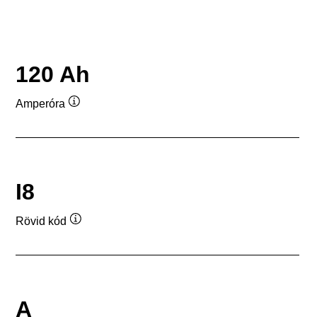
120 Ah
Amperóra
Elemleírás
I8
Rövid kód
Elemleírás
A