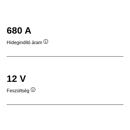
680 A
Hidegindító áram
Elemleírás
12 V
Feszültség
Elemleírás