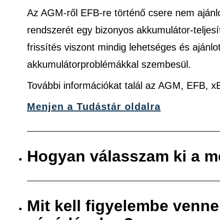
Az AGM-ről EFB-re történő csere nem ajánlo
rendszerét egy bizonyos akkumulátor-teljes
frissítés viszont mindig lehetséges és ajánlo
akkumulátorproblémákkal szembesül.
További információkat talál az AGM, EFB, 
Menjen a Tudástár oldalra
Hogyan válasszam ki a m
Mit kell figyelembe venn