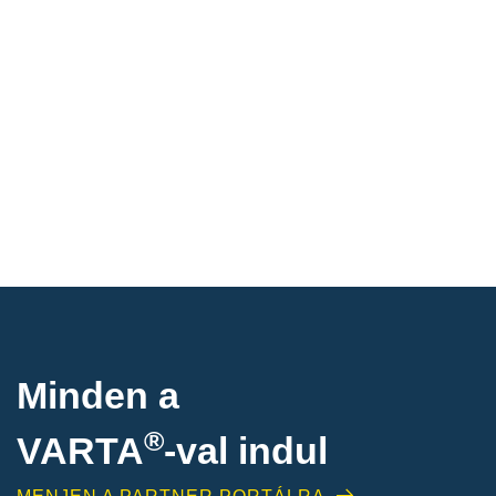
Minden a
®
VARTA
-
val indul