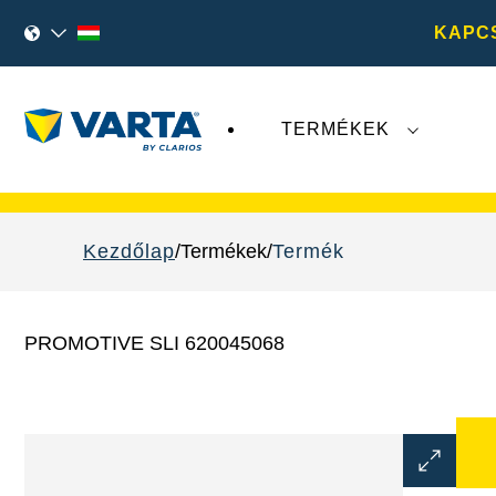
KAPC
TERMÉKEK
A
VARTA AG
legutóbbi fejleményei nem érint
Kezdőlap
Termékek
Termék
PROMOTIVE SLI 620045068
Kép
párbeszé