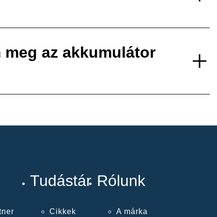
 meg az akkumulátor
Tudástár
Rólunk
tner
Cikkek
A márka