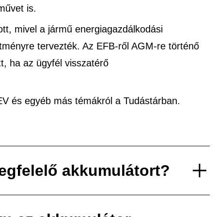
művet is.
tt, mivel a jármű energiagazdálkodási
ítményre tervezték. Az EFB-ről AGM-re történő
tt, ha az ügyfél visszatérő
xEV és egyéb más témákról a Tudástárban.
egfelelő akkumulátort?