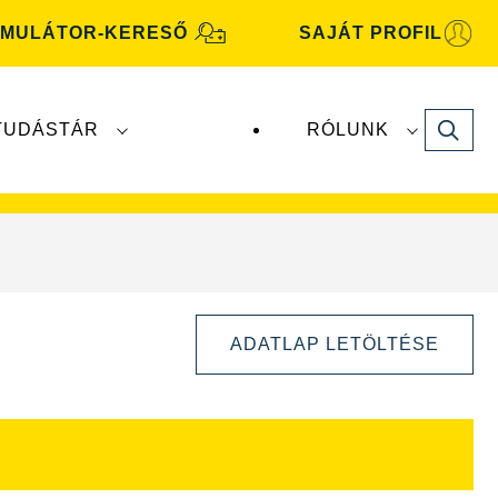
MULÁTOR-KERESŐ
SAJÁT PROFIL
Search
TUDÁSTÁR
RÓLUNK
motive
akkumulátorokat a
Clarios
gyártja és
ADATLAP LETÖLTÉSE
Kép
párbeszédpanel