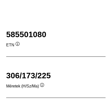
585501080
ETN
Elemleírás
306/173/225
Méretek (H/Sz/Ma)
Elemleírás