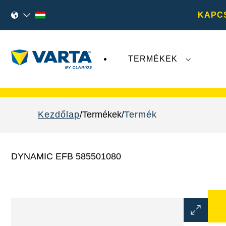
KAPC
TERMÉKEK
A
VARTA AG
legutóbbi fejleményei nem érint
Kezdőlap
Termékek
Termék
DYNAMIC EFB 585501080
Kép
párbeszé