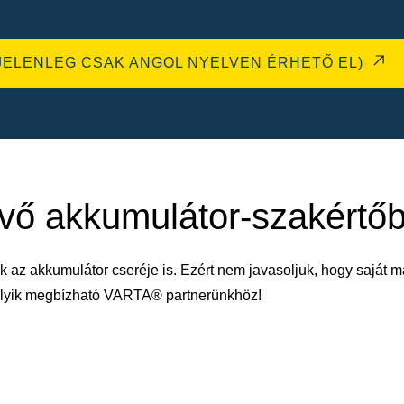
JELENLEG CSAK ANGOL NYELVEN ÉRHETŐ EL)
évő akkumulátor-szakértő
k az akkumulátor cseréje is. Ezért nem javasoljuk, hogy saját m
melyik megbízható VARTA® partnerünkhöz!