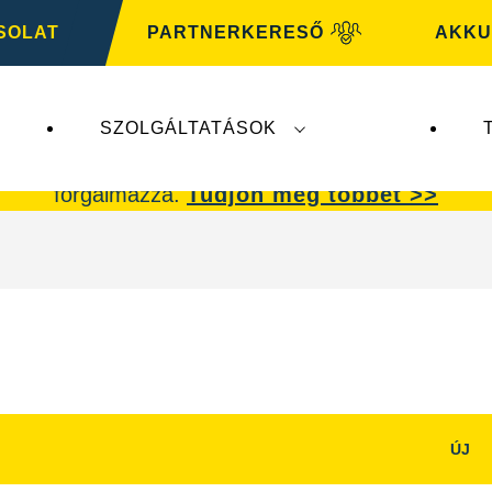
SOLAT
PARTNERKERESŐ
AKKU
SZOLGÁLTATÁSOK
ik a
VARTA Automotive
üzletágat. A
VARTA Auto
forgalmazza.
Tudjon meg többet >>
ÚJ
Kép
dpanel
párbeszédpanel