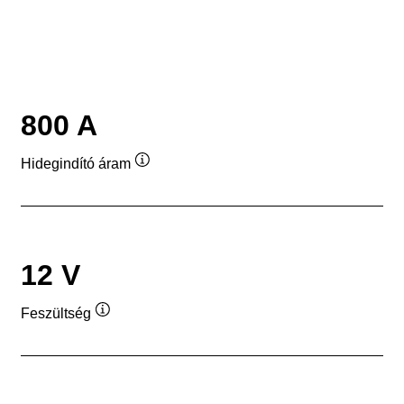
800 A
Hidegindító áram
Elemleírás
12 V
Feszültség
Elemleírás