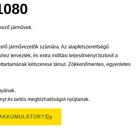
megnyitása
1080
kező járművek.
elő járművezetők számára. Az alapfelszereltségű
z tervezték, és extra indítási teljesítményt biztosít a
ttartamának kétszerese társul. Zökkenőmentes, egyenletes
nyának.
yt és tartós megbízhatóságot nyújtanak.
 AKKUMULÁTOR?