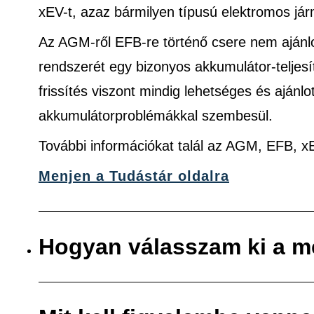
xEV-t, azaz bármilyen típusú elektromos jár
Az AGM-ről EFB-re történő csere nem ajánlo
rendszerét egy bizonyos akkumulátor-teljes
frissítés viszont mindig lehetséges és ajánlo
akkumulátorproblémákkal szembesül.
További információkat talál az AGM, EFB, 
Menjen a Tudástár oldalra
Hogyan válasszam ki a m