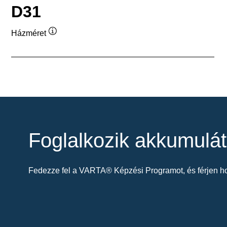
D31
Házméret
Elemleírás
Foglalkozik akkumulát
Fedezze fel a VARTA® Képzési Programot, és férjen ho