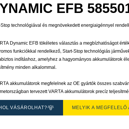
sa
megnyitása
YNAMIC EFB 58550
t-Stop technológiával és megnövekedett energiaigénnyel rendel
RTA Dynamic EFB tökéletes választás a megbízhatóságot érték
romos funkciókkal rendelkező, Start-Stop technológiás járművekhe
biztos indításhoz, amelyhez a hagyományos akkumulátorok éle
esítmény minden alkalommal.
RTA akkumulátorok megfelelnek az OE gyártók összes szabvá
metországban tervezett VARTA akkumulátorok precíz teljesítmén
HOL VÁSÁROLHAT?
MELYIK A MEGFELELŐ