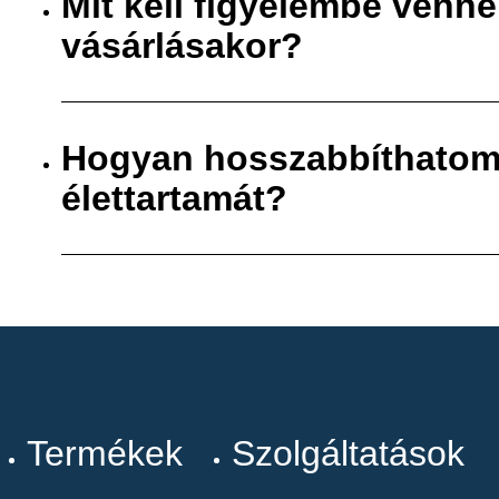
Mit kell figyelembe venn
vásárlásakor?
Hogyan hosszabbíthatom
élettartamát?
Termékek
Szolgáltatások