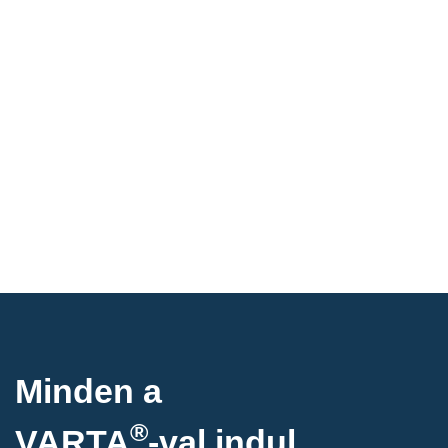
Minden a
®
VARTA
-
val indul