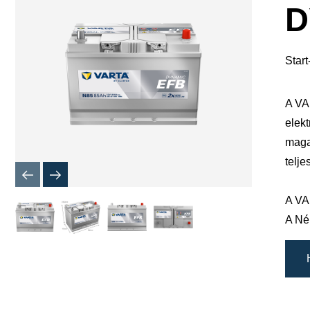
megnyitá
D
Star
A VA
elekt
maga
telj
A VA
A Né