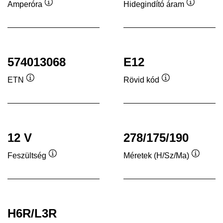
Amperóra
Hidegindító áram
Elemleírás
Elemleír
574013068
E12
ETN
Rövid kód
Elemleírás
Elemleírás
12 V
278/175/190
Feszültség
Méretek (H/Sz/Ma)
Elemleírás
Elemleí
H6R/L3R