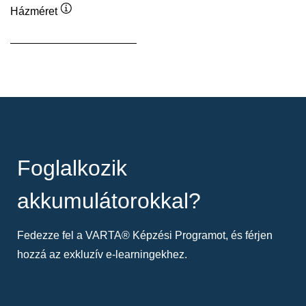
Házméret
Elemleírás
Foglalkozik
akkumulátorokkal?
Fedezze fel a VARTA® Képzési Programot, és férjen
hozzá az exkluzív e-learningekhez.