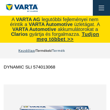
Togg
navi
A
VARTA AG
legutóbbi fejleményei nem
érintik a
VARTA Automotive
üzletágat. A
VARTA Automotive
akkumulátorokat a
Clarios
gyártja és forgalmazza.
Tudjon
meg többet >>
Kezdőlap
Termékek
Termék
DYNAMIC SLI 574013068