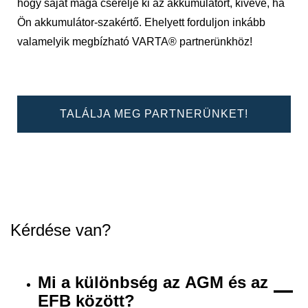
hogy saját maga cserélje ki az akkumulátort, kivéve, ha
Ön akkumulátor-szakértő. Ehelyett forduljon inkább
valamelyik megbízható VARTA® partnerünkhöz!
TALÁLJA MEG PARTNERÜNKET!
Kérdése van?
Mi a különbség az AGM és az
EFB között?