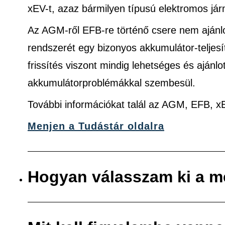
xEV-t, azaz bármilyen típusú elektromos jár
Az AGM-ről EFB-re történő csere nem ajánlo
rendszerét egy bizonyos akkumulátor-teljes
frissítés viszont mindig lehetséges és ajánlo
akkumulátorproblémákkal szembesül.
További információkat talál az AGM, EFB, 
Menjen a Tudástár oldalra
Hogyan válasszam ki a m