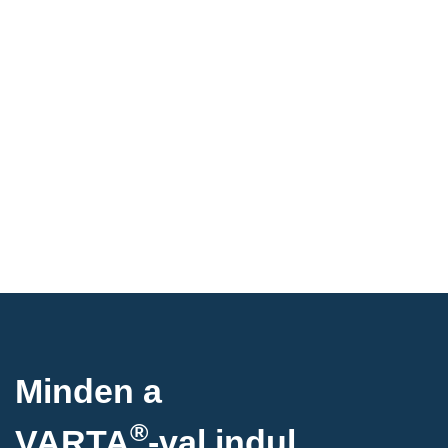
Minden a
®
VARTA
-
val indul