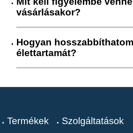
Mit kell figyelembe venn
vásárlásakor?
Hogyan hosszabbíthatom
élettartamát?
Termékek
Szolgáltatások