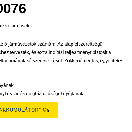
megnyitása
0076
kező járművek.
elő járművezetők számára. Az alapfelszereltségű
z tervezték, és extra indítási teljesítményt biztosít a
ttartamának kétszerese társul. Zökkenőmentes, egyenletes
nyának.
yt és tartós megbízhatóságot nyújtanak.
 AKKUMULÁTOR?