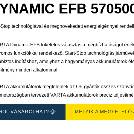
sa
megnyitása
YNAMIC EFB 57050
t-Stop technológiával és megnövekedett energiaigénnyel rendel
RTA Dynamic EFB tökéletes választás a megbízhatóságot érték
romos funkciókkal rendelkező, Start-Stop technológiás járművekhe
biztos indításhoz, amelyhez a hagyományos akkumulátorok éle
esítmény minden alkalommal.
RTA akkumulátorok megfelelnek az OE gyártók összes szabvá
metországban tervezett VARTA akkumulátorok precíz teljesítmén
HOL VÁSÁROLHAT?
MELYIK A MEGFELELŐ