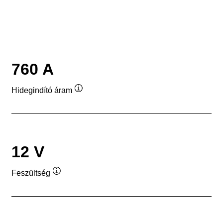
760 A
Hidegindító áram
Elemleírás
12 V
Feszültség
Elemleírás