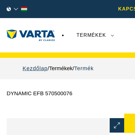
KAPC
TERMÉKEK
A
VARTA AG
legutóbbi fejleményei nem érint
Kezdőlap
Termékek
Termék
DYNAMIC EFB 570500076
Kép
párbeszé