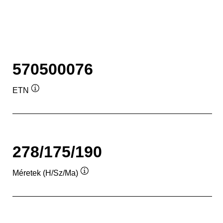
570500076
ETN
Elemleírás
278/175/190
Méretek (H/Sz/Ma)
Elemleírás