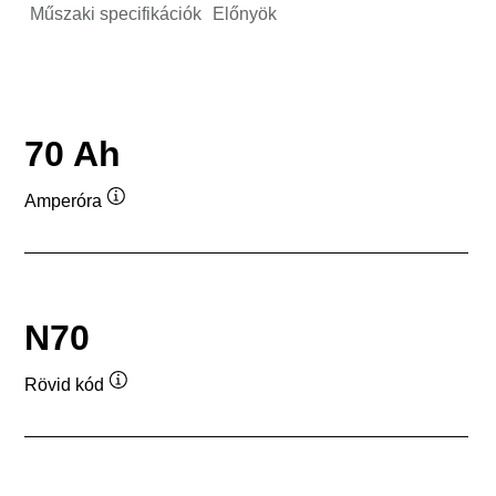
Műszaki specifikációk
Előnyök
70 Ah
Amperóra
Elemleírás
N70
Rövid kód
Elemleírás