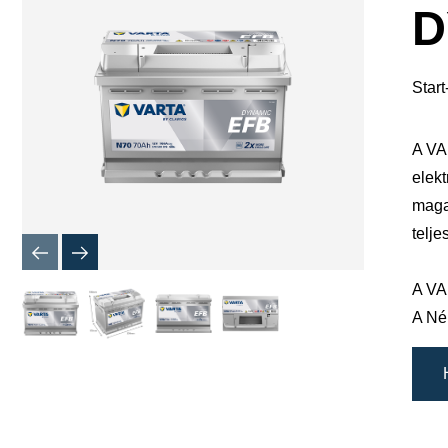
megnyitá
D
Star
A VA
elekt
maga
telj
A VA
A Né