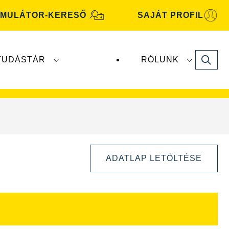
MULÁTOR-KERESŐ
SAJÁT PROFIL
Search
TUDÁSTÁR
RÓLUNK
motive
akkumulátorokat a
Clarios
gyártja és
ADATLAP LETÖLTÉSE
Kép
párbeszédpanel