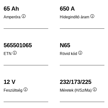
65 Ah
650 A
Amperóra
Hidegindító áram
Elemleírás
Elemleír
565501065
N65
ETN
Rövid kód
Elemleírás
Elemleírás
12 V
232/173/225
Feszültség
Méretek (H/Sz/Ma)
Elemleírás
Elemleí