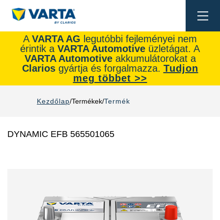
Togg
navi
A
VARTA AG
legutóbbi fejleményei nem
érintik a
VARTA Automotive
üzletágat. A
VARTA Automotive
akkumulátorokat a
Clarios
gyártja és forgalmazza.
Tudjon
meg többet >>
Kezdőlap
Termékek
Termék
DYNAMIC EFB 565501065