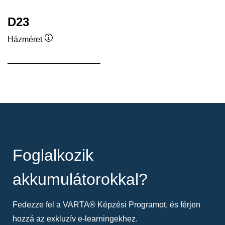
D23
Házméret
Elemleírás
Foglalkozik
akkumulátorokkal?
Fedezze fel a VARTA® Képzési Programot, és férjen
hozzá az exkluzív e-learningekhez.