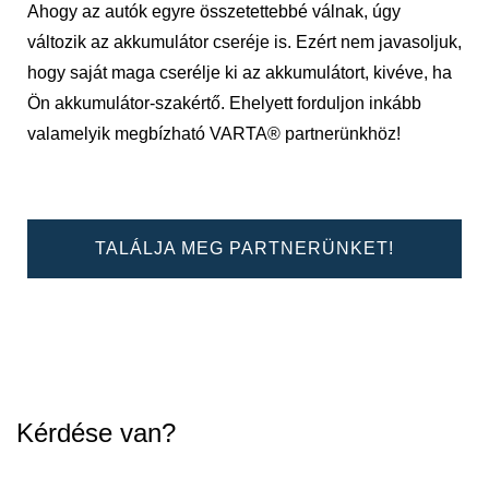
Ahogy az autók egyre összetettebbé válnak, úgy
változik az akkumulátor cseréje is. Ezért nem javasoljuk,
hogy saját maga cserélje ki az akkumulátort, kivéve, ha
Ön akkumulátor-szakértő. Ehelyett forduljon inkább
valamelyik megbízható VARTA® partnerünkhöz!
TALÁLJA MEG PARTNERÜNKET!
Kérdése van?