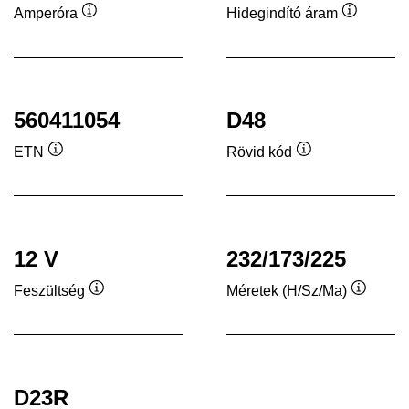
Amperóra
Hidegindító áram
Elemleírás
Elemleír
560411054
D48
ETN
Rövid kód
Elemleírás
Elemleírás
12 V
232/173/225
Feszültség
Méretek (H/Sz/Ma)
Elemleírás
Elemleí
D23R