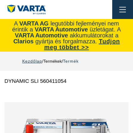
Togg
navi
A
VARTA AG
legutóbbi fejleményei nem
érintik a
VARTA Automotive
üzletágat. A
VARTA Automotive
akkumulátorokat a
Clarios
gyártja és forgalmazza.
Tudjon
meg többet >>
Kezdőlap
Termékek
Termék
DYNAMIC SLI 560411054