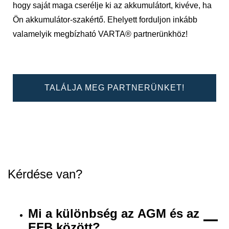
hogy saját maga cserélje ki az akkumulátort, kivéve, ha
Ön akkumulátor-szakértő. Ehelyett forduljon inkább
valamelyik megbízható VARTA® partnerünkhöz!
TALÁLJA MEG PARTNERÜNKET!
Kérdése van?
Mi a különbség az AGM és az
EFB között?