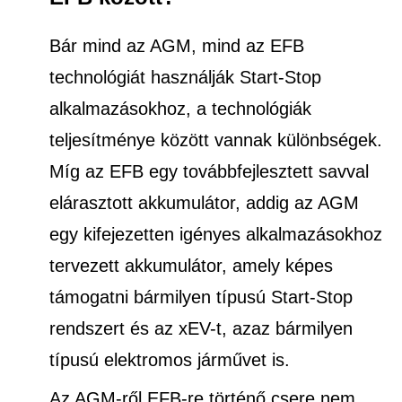
Bár mind az AGM, mind az EFB
technológiát használják Start-Stop
alkalmazásokhoz, a technológiák
teljesítménye között vannak különbségek.
Míg az EFB egy továbbfejlesztett savval
elárasztott akkumulátor, addig az AGM
egy kifejezetten igényes alkalmazásokhoz
tervezett akkumulátor, amely képes
támogatni bármilyen típusú Start-Stop
rendszert és az xEV-t, azaz bármilyen
típusú elektromos járművet is.
Az AGM-ről EFB-re történő csere nem