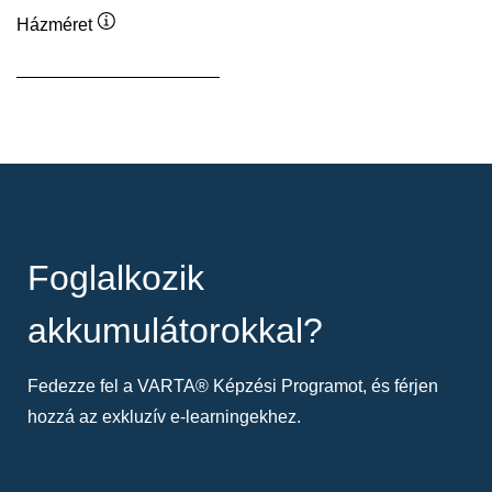
Házméret
Elemleírás
Foglalkozik
akkumulátorokkal?
Fedezze fel a VARTA® Képzési Programot, és férjen
hozzá az exkluzív e-learningekhez.