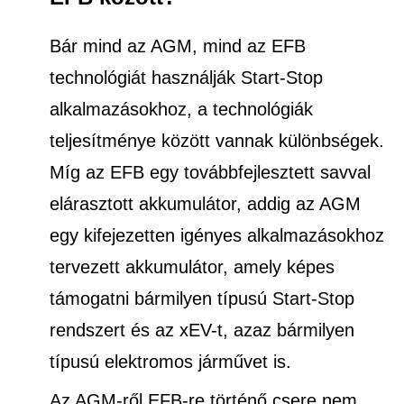
Bár mind az AGM, mind az EFB
technológiát használják Start-Stop
alkalmazásokhoz, a technológiák
teljesítménye között vannak különbségek.
Míg az EFB egy továbbfejlesztett savval
elárasztott akkumulátor, addig az AGM
egy kifejezetten igényes alkalmazásokhoz
tervezett akkumulátor, amely képes
támogatni bármilyen típusú Start-Stop
rendszert és az xEV-t, azaz bármilyen
típusú elektromos járművet is.
Az AGM-ről EFB-re történő csere nem