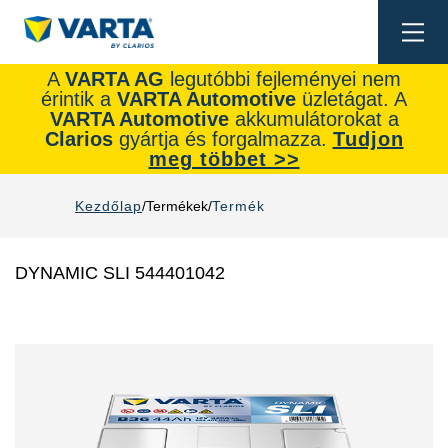
Togg
navi
A
VARTA AG
legutóbbi fejleményei nem
érintik a
VARTA Automotive
üzletágat. A
VARTA Automotive
akkumulátorokat a
Clarios
gyártja és forgalmazza.
Tudjon
meg többet >>
Kezdőlap
Termékek
Termék
DYNAMIC SLI 544401042