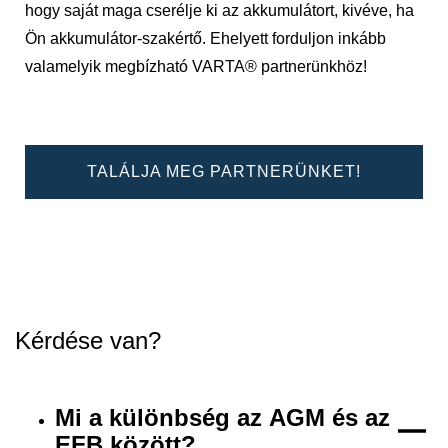
hogy saját maga cserélje ki az akkumulátort, kivéve, ha
Ön akkumulátor-szakértő. Ehelyett forduljon inkább
valamelyik megbízható VARTA® partnerünkhöz!
TALÁLJA MEG PARTNERÜNKET!
Kérdése van?
Mi a különbség az AGM és az
EFB között?