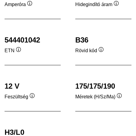
Amperóra
Hidegindító áram
Elemleírás
Elemleír
544401042
B36
ETN
Rövid kód
Elemleírás
Elemleírás
12 V
175/175/190
Feszültség
Méretek (H/Sz/Ma)
Elemleírás
Elemleí
H3/L0