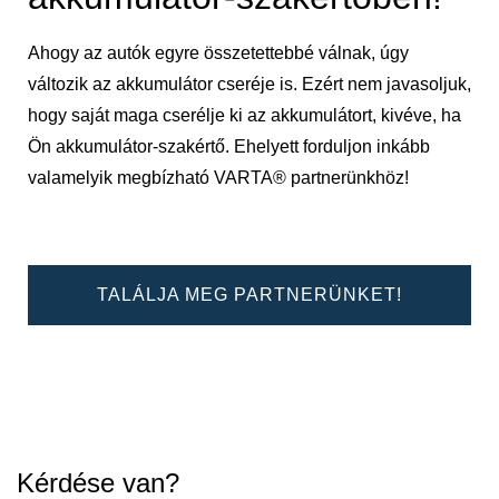
Ahogy az autók egyre összetettebbé válnak, úgy
változik az akkumulátor cseréje is. Ezért nem javasoljuk,
hogy saját maga cserélje ki az akkumulátort, kivéve, ha
Ön akkumulátor-szakértő. Ehelyett forduljon inkább
valamelyik megbízható VARTA® partnerünkhöz!
TALÁLJA MEG PARTNERÜNKET!
Kérdése van?