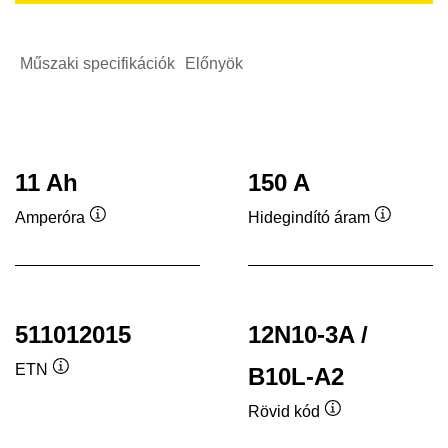
Műszaki specifikációk
Előnyök
11 Ah
150 A
Amperóra
Hidegindító áram
Elemleírás
Elemleír
511012015
12N10-3A /
ETN
B10L-A2
Elemleírás
Rövid kód
Elemleírás