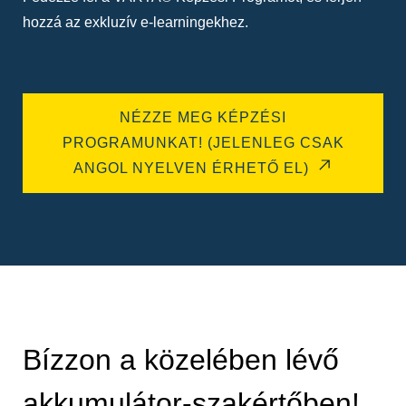
hozzá az exkluzív e-learningekhez.
NÉZZE MEG KÉPZÉSI
PROGRAMUNKAT! (JELENLEG CSAK
ANGOL NYELVEN ÉRHETŐ EL)
Bízzon a közelében lévő
akkumulátor-szakértőben!