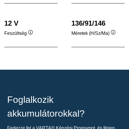
12 V
136/91/146
Feszültség
Méretek (H/Sz/Ma)
Elemleírás
Elemleí
Foglalkozik
akkumulátorokkal?
Fedezze fel a VARTA® Képzési Programot, és férjen