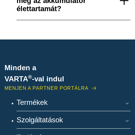
meg az akkumulátor
élettartamát?
Minden a
®
VARTA
-
val indul
MENJEN A PARTNER PORTÁLRA
Termékek
Szolgáltatások