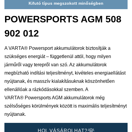
Kifutó típus megszokott minőségben
POWERSPORTS AGM 508
902 012
A VARTA® Powersport akkumulátorok biztosítják a
szükséges energiát – függetlenül attól, hogy milyen
járműről vagy terepről van szó. Az akkumulátorok
megbízható indítási teljesítményt, kivételes energiaellátást
nyújtanak, és masszív kialakításuknak köszönhetően
ellenállóak a rázkódásokkal szemben. A
VARTA® Powersports AGM akkumulátorok még
szélsőséges körülmények között is maximális teljesítményt
nyújtanak.
HOL VÁSÁROLHAT?