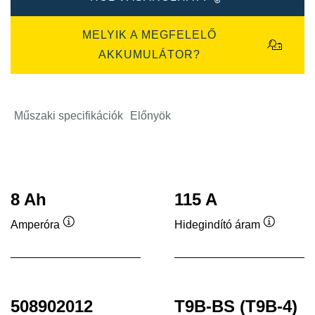
MELYIK A MEGFELELŐ
AKKUMULÁTOR?
Műszaki specifikációk
Előnyök
8 Ah
115 A
Amperóra
Hidegindító áram
Elemleírás
Elemleír
508902012
T9B-BS (T9B-4)