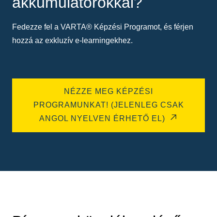
akkumulátorokkal?
Fedezze fel a VARTA® Képzési Programot, és férjen
hozzá az exkluzív e-learningekhez.
NÉZZE MEG KÉPZÉSI
PROGRAMUNKAT! (JELENLEG CSAK
ANGOL NYELVEN ÉRHETŐ EL)