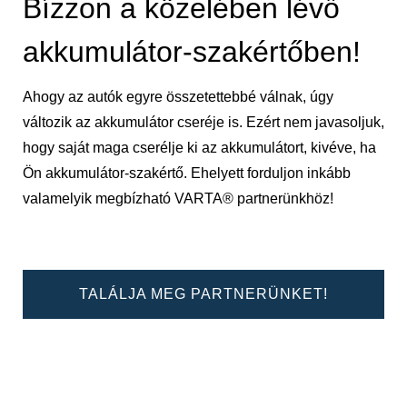
Bízzon a közelében lévő
akkumulátor-szakértőben!
Ahogy az autók egyre összetettebbé válnak, úgy
változik az akkumulátor cseréje is. Ezért nem javasoljuk,
hogy saját maga cserélje ki az akkumulátort, kivéve, ha
Ön akkumulátor-szakértő. Ehelyett forduljon inkább
valamelyik megbízható VARTA® partnerünkhöz!
TALÁLJA MEG PARTNERÜNKET!