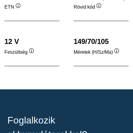
ETN
Rövid kód
Elemleírás
Elemleírás
12 V
149/70/105
Feszültség
Méretek (H/Sz/Ma)
Elemleírás
Elemleí
Foglalkozik