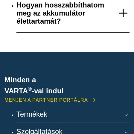
Hogyan hosszabbíthatom
meg az akkumulátor
élettartamát?
Minden a
®
VARTA
-
val indul
MENJEN A PARTNER PORTÁLRA
Termékek
Szolgáltatások