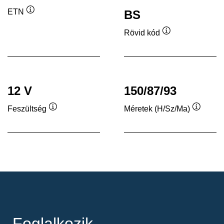
ETN
BS
Elemleírás
Rövid kód
Elemleírás
12 V
150/87/93
Feszültség
Méretek (H/Sz/Ma)
Elemleírás
Elemleí
Foglalkozik