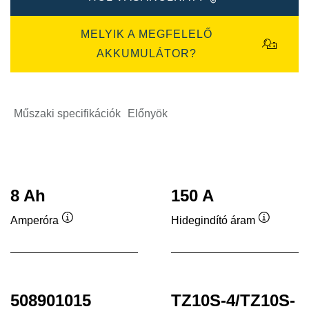
MELYIK A MEGFELELŐ
AKKUMULÁTOR?
Műszaki specifikációk
Előnyök
8 Ah
150 A
Amperóra
Hidegindító áram
Elemleírás
Elemleír
508901015
TZ10S-4/TZ10S-