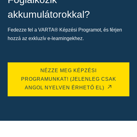
akkumulátorokkal?
Fedezze fel a VARTA® Képzési Programot, és férjen
hozzá az exkluzív e-learningekhez.
NÉZZE MEG KÉPZÉSI
PROGRAMUNKAT! (JELENLEG CSAK
ANGOL NYELVEN ÉRHETŐ EL)