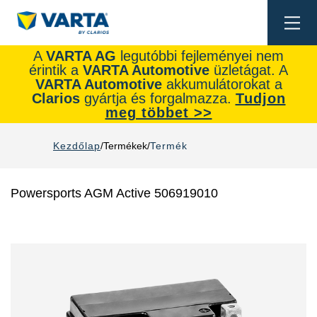
Togg
navi
A
VARTA AG
legutóbbi fejleményei nem
érintik a
VARTA Automotive
üzletágat. A
VARTA Automotive
akkumulátorokat a
Clarios
gyártja és forgalmazza.
Tudjon
meg többet >>
Kezdőlap
Termékek
Termék
Powersports AGM Active 506919010