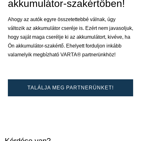
akkumulátor-szakértőben!
Ahogy az autók egyre összetettebbé válnak, úgy
változik az akkumulátor cseréje is. Ezért nem javasoljuk,
hogy saját maga cserélje ki az akkumulátort, kivéve, ha
Ön akkumulátor-szakértő. Ehelyett forduljon inkább
valamelyik megbízható VARTA® partnerünkhöz!
TALÁLJA MEG PARTNERÜNKET!
Kérdése van?