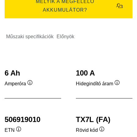
MELYIK A MEGFELELŐ
AKKUMULÁTOR?
Műszaki specifikációk
Előnyök
6 Ah
100 A
Amperóra
Hidegindító áram
Elemleírás
Elemleír
506919010
TX7L (FA)
ETN
Rövid kód
Elemleírás
Elemleírás