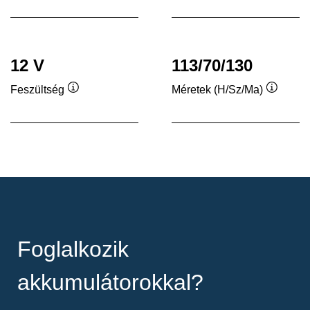
12 V
113/70/130
Feszültség
Méretek (H/Sz/Ma)
Elemleírás
Elemleí
Foglalkozik
akkumulátorokkal?