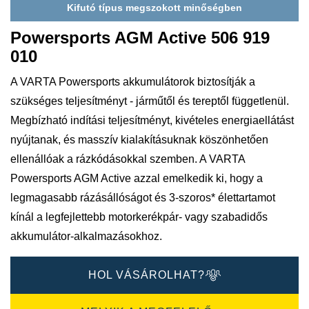
Kifutó típus megszokott minőségben
Powersports AGM Active 506 919
010
A VARTA Powersports akkumulátorok biztosítják a
szükséges teljesítményt - járműtől és tereptől függetlenül.
Megbízható indítási teljesítményt, kivételes energiaellátást
nyújtanak, és masszív kialakításuknak köszönhetően
ellenállóak a rázkódásokkal szemben. A VARTA
Powersports AGM Active azzal emelkedik ki, hogy a
legmagasabb rázásállóságot és 3-szoros* élettartamot
kínál a legfejlettebb motorkerékpár- vagy szabadidős
akkumulátor-alkalmazásokhoz.
HOL VÁSÁROLHAT?