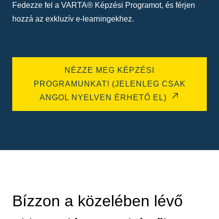
Fedezze fel a VARTA® Képzési Programot, és férjen
hozzá az exkluzív e-learningekhez.
NÉZZE MEG KÉPZÉSI
PROGRAMUNKAT! (JELENLEG CSAK
ANGOL NYELVEN ÉRHETŐ EL)
Bízzon a közelében lévő